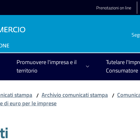
Prenotazioni on line
Seg
Promuovere l'impresa e il
Tutelare l'Impr
territorio
Consumatore
icati stampa
Archivio comunicati stampa
Comunica
/
/
e di euro per le imprese
ti