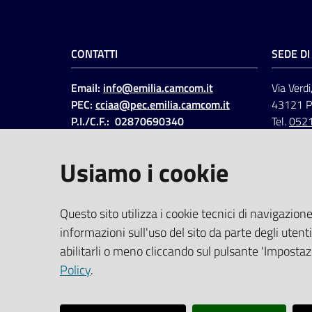
CONTATTI
SEDE D
Email:
info@emilia.camcom.it
Via Verdi
PEC:
cciaa@pec.emilia.camcom.it
43121 
P.I./C.F.: 02870690340
Tel.
052
Fatt. elettronica - Cod.
univoco
:
UFAWVA
Usiamo i cookie
Codice IPA: ccem
SOCIAL
Questo sito utilizza i cookie tecnici di navigazione
informazioni sull'uso del sito da parte degli utenti
Linkedin
Facebook
Instagram
abilitarli o meno cliccando sul pulsante 'Impostazi
Policy
.