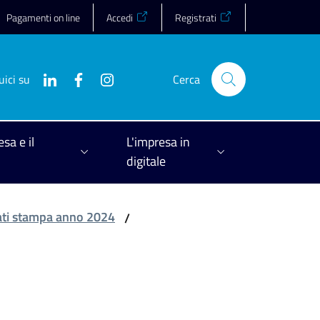
Pagamenti on line
Accedi
Registrati
uici su
Cerca
esa e il
L'impresa in
digitale
ti stampa anno 2024
/