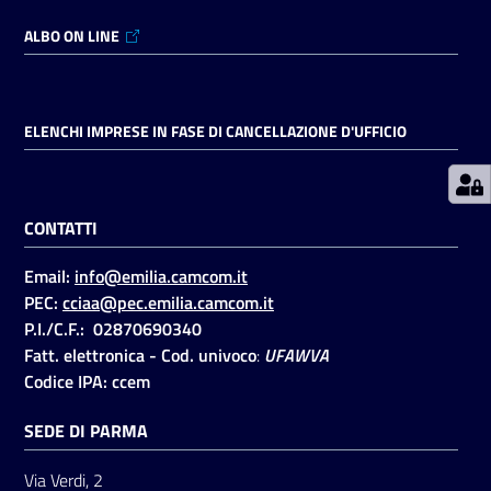
ALBO ON LINE
Prenotazioni
on line
ELENCHI IMPRESE IN FASE DI CANCELLAZIONE D'UFFICIO
Pagamenti
on line
CONTATTI
Accedi
Email:
info@emilia.camcom.it
PEC:
cciaa@pec.emilia.camcom.it
P.I./C.F.: 02870690340
Fatt. elettronica - Cod. univoco
:
UFAWVA
Codice IPA: ccem
Registrati
SEDE DI PARMA
Via Verdi, 2