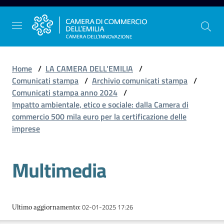
Vai al contenuto
Vai alla navigazione
Vai al footer
Home
/
LA CAMERA DELL'EMILIA
/
Comunicati stampa
/
Archivio comunicati stampa
/
Comunicati stampa anno 2024
/
La
Impatto ambientale, etico e sociale: dalla Camera di
Camera
commercio 500 mila euro per la certificazione delle
dell'Emilia
imprese
Multimedia
Gestire
l'impresa
02-01-2025 17:26
Ultimo aggiornamento
:
Promuovere