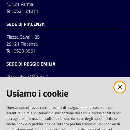
43121 Parma
Tel.
0521 21011
Seguici
SEDE DI PIACENZA
su
Piazza Cavalli, 35
29121 Piacenza
Tel.
0523 3861
SEDE DI REGGIO EMILIA
Piazza della Vittoria, 3
42121 Reggio Emilia
Usiamo i cookie
Tel.
0522 7961
SOCIAL
Questo sito utilizza i cookie tecnici di navigazione e di sessione per
garantire un miglior servizio di navigazione del sito, e cookie analitici per
Linkedin
Facebook
Instagram
raccogliere informazioni sull'uso del sito da parte degli utenti. Utilizza
anche cookie di profilazione dell'utente per fini statistici. Per i cookie di
profilazione puoi decidere se abilitarli o meno cliccando sul pulsante