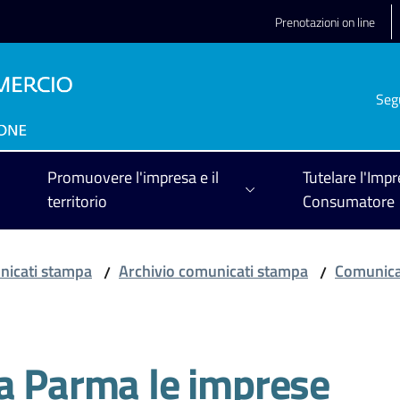
Prenotazioni on line
Seg
Promuovere l'impresa e il
Tutelare l'Impr
territorio
Consumatore
icati stampa
Archivio comunicati stampa
Comunica
/
/
 a Parma le imprese