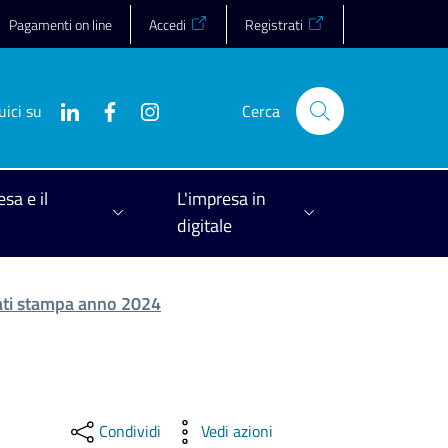
Pagamenti on line
Accedi
Registrati
uici su
Cerca
esa e il
L'impresa in
digitale
ti stampa anno 2024
Condividi
Vedi azioni