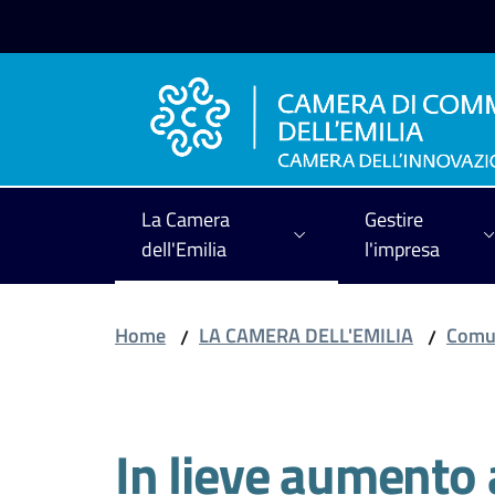
Vai al contenuto
Vai alla navigazione
Vai al footer
La Camera
Gestire
dell'Emilia
l'impresa
Home
LA CAMERA DELL'EMILIA
Comun
/
/
Salta al contenuto
In lieve aumento