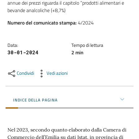
annue dei prezzi riguarda il capitolo “prodotti alimentari e 
l'impresa
bevande analcoliche (+8,7%)
e
il
Numero del comunicato stampa
:
4/2024
territorio
Data
:
Tempo di lettura
Tutelare
2
min
30-01-2024
l'Impresa
e
il
Condividi
Vedi azioni
Consumatore
INDICE DELLA PAGINA
L'impresa
in
digitale
Nel 2023, secondo quanto elaborato dalla Camera di
Commercio dell’Emilia su dati Istat, in provincia di