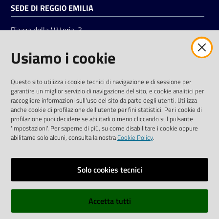
SEDE DI REGGIO EMILIA
Piazza della Vittoria, 3
42121 Reggio Emilia
Usiamo i cookie
Tel.
0522 7961
SOCIAL
Questo sito utilizza i cookie tecnici di navigazione e di sessione per
garantire un miglior servizio di navigazione del sito, e cookie analitici per
Linkedin
Facebook
Instagram
raccogliere informazioni sull'uso del sito da parte degli utenti. Utilizza
anche cookie di profilazione dell'utente per fini statistici. Per i cookie di
profilazione puoi decidere se abilitarli o meno cliccando sul pulsante
'Impostazioni'. Per saperne di più, su come disabilitare i cookie oppure
abilitarne solo alcuni, consulta la nostra
Cookie Policy
.
Privacy policy
Solo cookies tecnici
Informative e liberatorie privacy
Accetta tutti
Dichiarazione di accessibilità