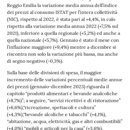
Reggio Emilia la variazione media annua dell’indice
dei prezzi al consumo ISTAT per l’intera collettività
Prenotazioni
(NIC), rispetto al 2022, è stata pari al +4,4%, in calo
on line
rispetto alla variazione media annua 2022 (+7,5% sul
2021), inferiore a quella regionale (+5,2%) ed anche a
Pagamenti
quella nazionale (+5,7%). Gennaio è stato il mese con
on line
l’inflazione maggiore (+9,4%) mentre a dicembre si
riscontra non solo la variazione più bassa, ma anche
di segno negativo (-0,3%).
Accedi
Sulla base delle divisioni di spesa, il maggior
incremento delle variazioni percentuali medie annue
dei prezzi (gennaio-dicembre 2023) riguarda il
capitolo “prodotti alimentari e bevande analcoliche
(+8,7%)”; a seguire, “servizi ricettivi e di ristorazione”
Registrati
(+6,6%),“ricreazione, spettacoli e cultura”
(+4,3%),“bevande alcoliche e tabacchi” (+4,1%),
“abitazione, acqua, elettricità, gas e altri combustibili”
(+4,0%) “mobili e articoli per la casa” (+3,6%),