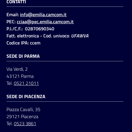
CONTATTI
Email:
info@emilia.camcom.it
PEC:
cciaa@pec.emilia.camcom.it
P.I./C.F.: 02870690340
Fatt. elettronica - Cod. univoco
:
UFAWVA
Codice IPA: ccem
SEDE DI PARMA
Via Verdi, 2
43121 Parma
Tel.
0521 21011
SEDE DI PIACENZA
Piazza Cavalli, 35
29121 Piacenza
Tel.
0523 3861