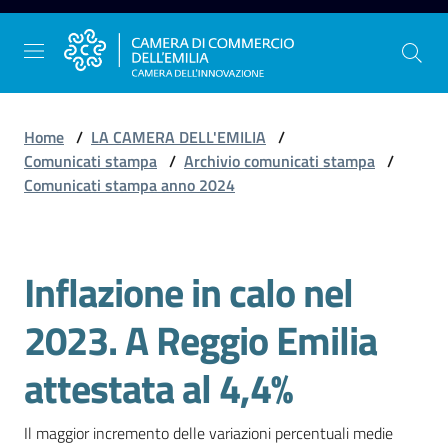
Vai al contenuto
Vai alla navigazione
Vai al footer
Home
/
LA CAMERA DELL'EMILIA
/
Comunicati stampa
/
Archivio comunicati stampa
/
Comunicati stampa anno 2024
La
Camera
dell'Emilia
Inflazione in calo nel
Salta al contenuto
2023. A Reggio Emilia
Gestire
l'impresa
attestata al 4,4%
Il maggior incremento delle variazioni percentuali medie 
Promuovere