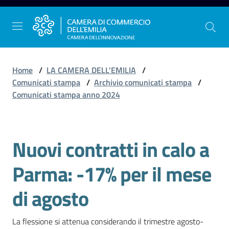
Vai al contenuto
Vai alla navigazione
Vai al footer
Home
/
LA CAMERA DELL'EMILIA
/
Comunicati stampa
/
Archivio comunicati stampa
/
Comunicati stampa anno 2024
La
Camera
dell'Emilia
Nuovi contratti in calo a
Salta al contenuto
Parma: -17% per il mese
Gestire
l'impresa
di agosto
La flessione si attenua considerando il trimestre agosto-
Promuovere