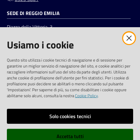
SEDE DI REGGIO EMILIA
Piazza della Vittoria, 3
42121 Reggio Emilia
Usiamo i cookie
Tel.
0522 7961
SOCIAL
Questo sito utilizza i cookie tecnici di navigazione e di sessione per
garantire un miglior servizio di navigazione del sito, e cookie analitici per
Linkedin
Facebook
Instagram
raccogliere informazioni sull'uso del sito da parte degli utenti. Utilizza
anche cookie di profilazione dell'utente per fini statistici. Per i cookie di
profilazione puoi decidere se abilitarli o meno cliccando sul pulsante
'Impostazioni'. Per saperne di più, su come disabilitare i cookie oppure
abilitarne solo alcuni, consulta la nostra
Cookie Policy
.
Privacy policy
Solo cookies tecnici
Informative e liberatorie privacy
Accetta tutti