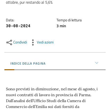
ottobre, pur restando al 5,6%
l'impresa
e
il
Data
:
Tempo di lettura
territorio
3
min
30-08-2024
Tutelare
Condividi
Vedi azioni
l'Impresa
e
il
Consumatore
INDICE DELLA PAGINA
L'impresa
in
Sono previsti in diminuzione, nel mese di agosto, i
digitale
nuovi contratti di lavoro in provincia di Parma.
Dall’analisi dell’Ufficio Studi della Camera di
Commercio dell’Emilia sui dati forniti da