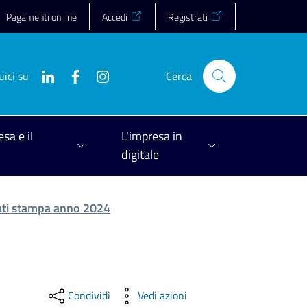
Pagamenti on line
Accedi
Registrati
uici su
Cerca
esa e il
L'impresa in
digitale
ti stampa anno 2024
Condividi
Vedi azioni