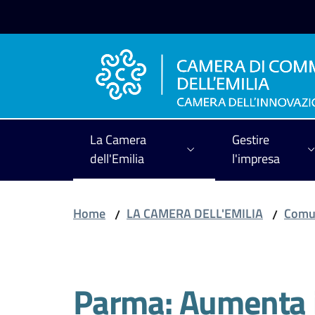
Vai al contenuto
Vai alla navigazione
Vai al footer
La Camera
Gestire
dell'Emilia
l'impresa
Home
LA CAMERA DELL'EMILIA
Comun
/
/
Salta al contenuto
Parma: Aumenta i