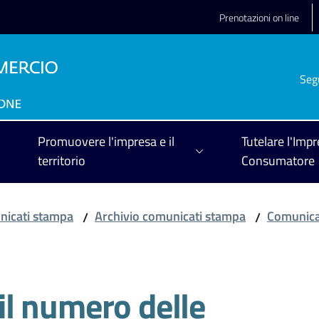
Prenotazioni on line
Seg
Promuovere l'impresa e il
Tutelare l'Impr
territorio
Consumatore
icati stampa
Archivio comunicati stampa
Comunica
/
/
l numero delle