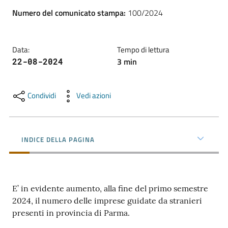
l'impresa
Numero del comunicato stampa
:
100/2024
e
il
territorio
Data
:
Tempo di lettura
3
min
22-08-2024
Tutelare
l'Impresa
Condividi
Vedi azioni
e
il
Consumatore
INDICE DELLA PAGINA
L'impresa
in
E’ in evidente aumento, alla fine del primo semestre
digitale
2024, il numero delle imprese guidate da stranieri
presenti in provincia di Parma.