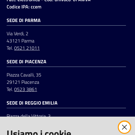
Codice IPA: ccem
SEDE DI PARMA
Via Verdi, 2
43121 Parma
Tel.
0521 21011
SEDE DI PIACENZA
Piazza Cavalli, 35
29121 Piacenza
Tel.
0523 3861
SEDE DI REGGIO EMILIA
Piazza della Vittoria, 3
42121 Reggio Emilia
Usiamo i cookie
Tel.
0522 7961