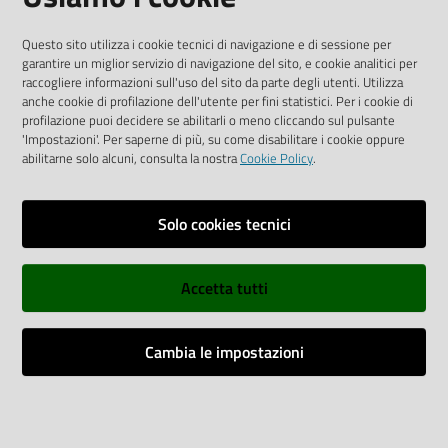
SOCIAL
Questo sito utilizza i cookie tecnici di navigazione e di sessione per
garantire un miglior servizio di navigazione del sito, e cookie analitici per
Linkedin
Facebook
Instagram
raccogliere informazioni sull'uso del sito da parte degli utenti. Utilizza
anche cookie di profilazione dell'utente per fini statistici. Per i cookie di
profilazione puoi decidere se abilitarli o meno cliccando sul pulsante
'Impostazioni'. Per saperne di più, su come disabilitare i cookie oppure
abilitarne solo alcuni, consulta la nostra
Cookie Policy
.
Privacy policy
Solo cookies tecnici
Informative e liberatorie privacy
Accetta tutti
Dichiarazione di accessibilità
Sitemap
Cambia le impostazioni
Web Analitycs Italia
Impostazioni cookie