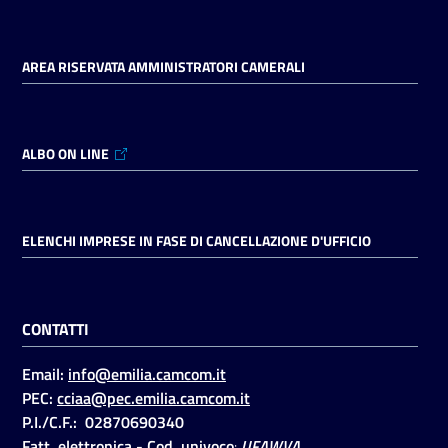
AREA RISERVATA AMMINISTRATORI CAMERALI
ALBO ON LINE
ELENCHI IMPRESE IN FASE DI CANCELLAZIONE D'UFFICIO
CONTATTI
Email:
info@emilia.camcom.it
PEC:
cciaa@pec.emilia.camcom.it
P.I./C.F.: 02870690340
Fatt. elettronica - Cod. univoco
:
UFAWVA