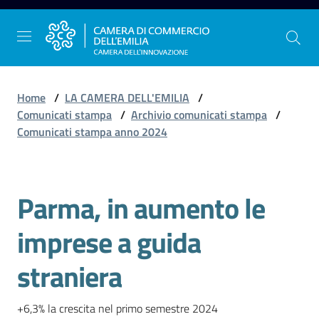
Vai al contenuto
Vai alla navigazione
Vai al footer
Home
/
LA CAMERA DELL'EMILIA
/
Comunicati stampa
/
Archivio comunicati stampa
/
Comunicati stampa anno 2024
La
Camera
dell'Emilia
Parma, in aumento le
Salta al contenuto
imprese a guida
Gestire
l'impresa
straniera
+6,3% la crescita nel primo semestre 2024
Promuovere