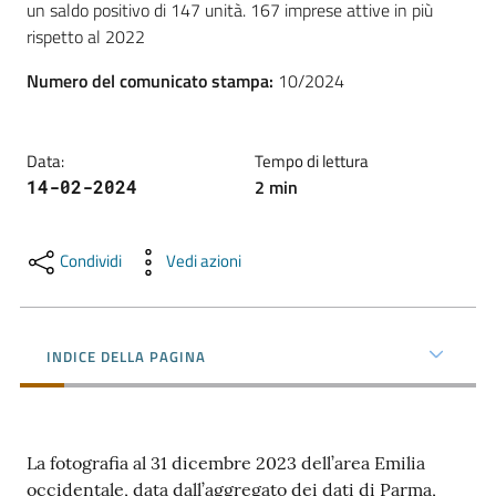
un saldo positivo di 147 unità. 167 imprese attive in più 
l'impresa
rispetto al 2022
e
il
Numero del comunicato stampa
:
10/2024
territorio
Data
:
Tempo di lettura
Tutelare
2
min
14-02-2024
l'Impresa
e
il
Condividi
Vedi azioni
Consumatore
INDICE DELLA PAGINA
L'impresa
in
digitale
La fotografia al 31 dicembre 2023 dell’area Emilia
occidentale, data dall’aggregato dei dati di Parma,