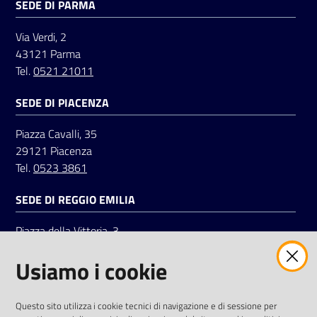
SEDE DI PARMA
Via Verdi, 2
43121 Parma
Tel.
0521 21011
SEDE DI PIACENZA
Piazza Cavalli, 35
29121 Piacenza
Tel.
0523 3861
SEDE DI REGGIO EMILIA
Piazza della Vittoria, 3
42121 Reggio Emilia
Usiamo i cookie
Tel.
0522 7961
SOCIAL
Questo sito utilizza i cookie tecnici di navigazione e di sessione per