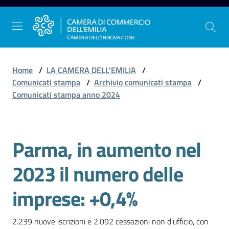
Vai al contenuto
Vai alla navigazione
Vai al footer
Home
/
LA CAMERA DELL'EMILIA
/
Comunicati stampa
/
Archivio comunicati stampa
/
Comunicati stampa anno 2024
La
Camera
dell'Emilia
Parma, in aumento nel
Salta al contenuto
2023 il numero delle
Gestire
l'impresa
imprese: +0,4%
2.239 nuove iscrizioni e 2.092 cessazioni non d’ufficio, con 
Promuovere