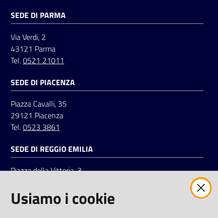
SEDE DI PARMA
Via Verdi, 2
43121 Parma
Tel.
0521 21011
SEDE DI PIACENZA
Piazza Cavalli, 35
29121 Piacenza
Tel.
0523 3861
SEDE DI REGGIO EMILIA
Piazza della Vittoria, 3
42121 Reggio Emilia
Usiamo i cookie
Tel.
0522 7961
SOCIAL