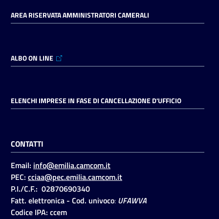
AREA RISERVATA AMMINISTRATORI CAMERALI
ALBO ON LINE
ELENCHI IMPRESE IN FASE DI CANCELLAZIONE D'UFFICIO
CONTATTI
Email:
info@emilia.camcom.it
PEC:
cciaa@pec.emilia.camcom.it
P.I./C.F.: 02870690340
Fatt. elettronica - Cod. univoco
:
UFAWVA
Codice IPA: ccem