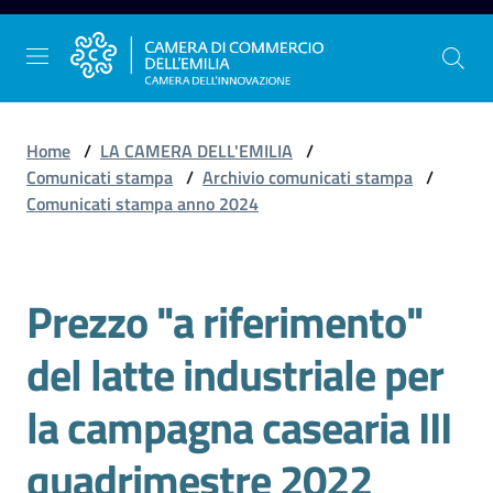
Vai al contenuto
Vai alla navigazione
Vai al footer
Home
/
LA CAMERA DELL'EMILIA
/
Comunicati stampa
/
Archivio comunicati stampa
/
Comunicati stampa anno 2024
La
Camera
dell'Emilia
Prezzo "a riferimento"
Salta al contenuto
del latte industriale per
Gestire
l'impresa
la campagna casearia III
quadrimestre 2022
Promuovere