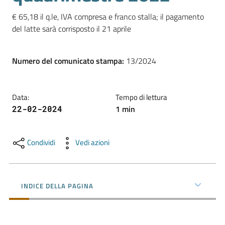
l'impresa
€ 65,18 il q.le, IVA compresa e franco stalla; il pagamento 
e
del latte sarà corrisposto il 21 aprile

il
territorio
Numero del comunicato stampa
:
13/2024
Tutelare
l'Impresa
Data
:
Tempo di lettura
e
1
min
22-02-2024
il
Consumatore
Condividi
Vedi azioni
L'impresa
in
INDICE DELLA PAGINA
digitale