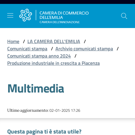
Vai al contenuto
Vai alla navigazione
Vai al footer
Home
/
LA CAMERA DELL'EMILIA
/
Comunicati stampa
/
Archivio comunicati stampa
/
Comunicati stampa anno 2024
/
La
Produzione industriale in crescita a Piacenza
Camera
dell'Emilia
Multimedia
Gestire
l'impresa
02-01-2025 17:26
Ultimo aggiornamento
:
Questa pagina ti è stata utile?
Promuovere