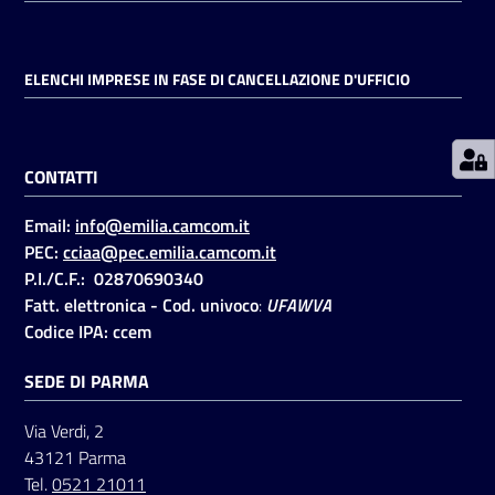
Prenotazioni
ELENCHI IMPRESE IN FASE DI CANCELLAZIONE D'UFFICIO
on line
Pagamenti
CONTATTI
on line
Email:
info@emilia.camcom.it
PEC:
cciaa@pec.emilia.camcom.it
Accedi
P.I./C.F.: 02870690340
Fatt. elettronica - Cod. univoco
:
UFAWVA
Codice IPA: ccem
SEDE DI PARMA
Registrati
Via Verdi, 2
43121 Parma
Tel.
0521 21011