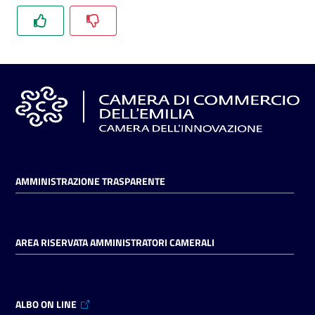
l'impresa
e
il
territorio
Tutelare
l'Impresa
e
il
Consumatore
AMMINISTRAZIONE TRASPARENTE
L'impresa
AREA RISERVATA AMMINISTRATORI CAMERALI
in
digitale
ALBO ON LINE