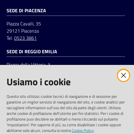
SEDE DI PIACENZA
Seguici
Piazza Cavalli, 35
su
29121 Piacenza
Tel.
0523 3861
SEDE DI REGGIO EMILIA
Piazza della Vittoria, 3
42121 Reggio Emilia
Usiamo i cookie
Tel.
0522 7961
SOCIAL
Questo sito utilizza i cookie tecnici di navigazione e di sessione per
garantire un miglior servizio di navigazione del sito, e cookie analitici per
Linkedin
Facebook
Instagram
raccogliere informazioni sull'uso del sito da parte degli utenti. Utilizza
anche cookie di profilazione dell'utente per fini statistici. Per i cookie di
profilazione puoi decidere se abilitarli o meno cliccando sul pulsante
'Impostazioni'. Per saperne di più, su come disabilitare i cookie oppure
abilitarne solo alcuni, consulta la nostra
Cookie Policy
.