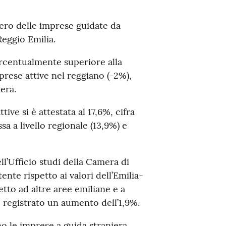
mero delle imprese guidate da
Reggio Emilia.
ercentualmente superiore alla
rese attive nel reggiano (-2%),
era.
tive si è attestata al 17,6%, cifra
a a livello regionale (13,9%) e
ll’Ufficio studi della Camera di
nte rispetto ai valori dell’Emilia-
to ad altre aree emiliane e a
è registrato un aumento dell’1,9%.
no le imprese a guida straniera