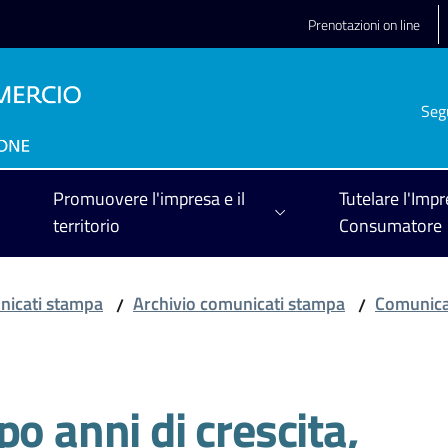
Prenotazioni on line
Seg
Promuovere l'impresa e il
Tutelare l'Impr
territorio
Consumatore
icati stampa
Archivio comunicati stampa
Comunica
/
/
o anni di crescita,