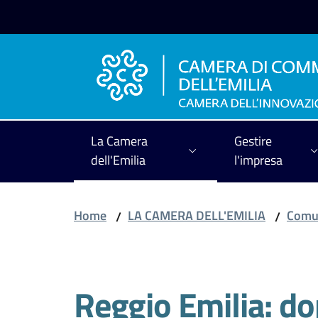
Vai al contenuto
Vai alla navigazione
Vai al footer
La Camera
Gestire
dell'Emilia
l'impresa
Home
LA CAMERA DELL'EMILIA
Comun
/
/
Salta al contenuto
Reggio Emilia: dop