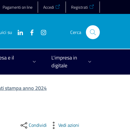
Pagamenti on line
Accedi
Registrati
uici su
Cerca
esa e il
L'impresa in
digitale
ti stampa anno 2024
Condividi
Vedi azioni