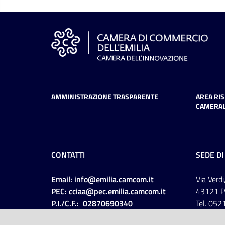
AMMINISTRAZIONE TRASPARENTE
AREA RI
CAMERAL
CONTATTI
SEDE D
Email:
info@emilia.camcom.it
Via Verdi
PEC:
cciaa@pec.emilia.camcom.it
43121 
P.I./C.F.: 02870690340
Tel.
052
Fatt. elettronica - Cod.