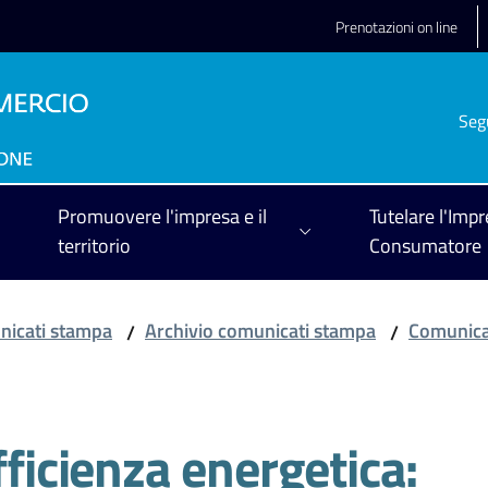
Prenotazioni on line
Seg
Promuovere l'impresa e il
Tutelare l'Impr
territorio
Consumatore
icati stampa
Archivio comunicati stampa
Comunica
/
/
fficienza energetica: