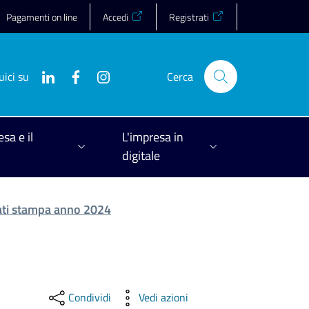
Pagamenti on line
Accedi
Registrati
uici su
Cerca
esa e il
L'impresa in
digitale
ti stampa anno 2024
Condividi
Vedi azioni