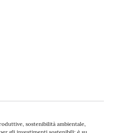
roduttive, sostenibilità ambientale,
er gli investimenti sostenibili: è su