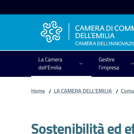
Vai al contenuto
Vai alla navigazione
Vai al footer
La Camera
Gestire
dell'Emilia
l'impresa
Home
LA CAMERA DELL'EMILIA
Comun
/
/
Salta al contenuto
Sostenibilità ed e