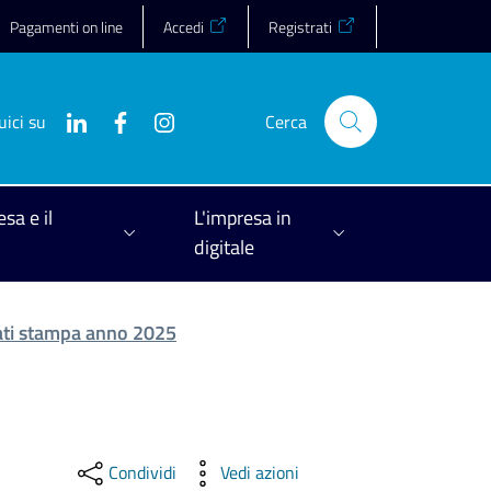
Pagamenti on line
Accedi
Registrati
uici su
Cerca
esa e il
L'impresa in
digitale
ti stampa anno 2025
Condividi
Vedi azioni