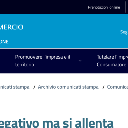
Prenotazioni on line
Seg
Promuovere l'impresa e il
Tutelare l'Impr
territorio
Consumatore
icati stampa
Archivio comunicati stampa
Comunica
/
/
egativo ma si allenta