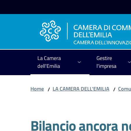
Vai al contenuto
Vai alla navigazione
Vai al footer
La Camera
Gestire
dell'Emilia
l'impresa
Home
LA CAMERA DELL'EMILIA
Comun
/
/
Salta al contenuto
Bilancio ancora n