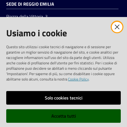
SEDE DI REGGIO EMILIA
Piazza della Vittoria, 3
42121 Reggio Emilia
Usiamo i cookie
Tel.
0522 7961
SOCIAL
Questo sito utilizza i cookie tecnici di navigazione e di sessione per
garantire un miglior servizio di navigazione del sito, e cookie analitici per
Linkedin
Facebook
Instagram
raccogliere informazioni sull'uso del sito da parte degli utenti. Utilizza
anche cookie di profilazione dell'utente per fini statistici. Per i cookie di
profilazione puoi decidere se abilitarli o meno cliccando sul pulsante
'Impostazioni'. Per saperne di più, su come disabilitare i cookie oppure
abilitarne solo alcuni, consulta la nostra
Cookie Policy
.
Privacy policy
Solo cookies tecnici
Informative e liberatorie privacy
Accetta tutti
Dichiarazione di accessibilità