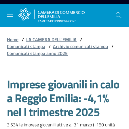
Vai al contenuto
Vai alla navigazione
Vai al footer
Home
/
LA CAMERA DELL'EMILIA
/
Comunicati stampa
/
Archivio comunicati stampa
/
Comunicati stampa anno 2025
La
Camera
dell'Emilia
Imprese giovanili in calo
Salta al contenuto
a Reggio Emilia: -4,1%
Gestire
l'impresa
nel I trimestre 2025
3.534 le imprese giovanili attive al 31 marzo (-150 unità 
Promuovere