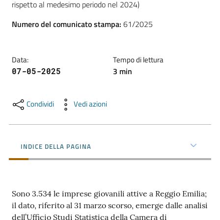
rispetto al medesimo periodo nel 2024)
l'impresa
e
Numero del comunicato stampa
:
61/2025
il
territorio
Data
:
Tempo di lettura
3
min
07-05-2025
Tutelare
l'Impresa
e
Condividi
Vedi azioni
il
Consumatore
INDICE DELLA PAGINA
L'impresa
in
digitale
Sono 3.534 le imprese giovanili attive a Reggio Emilia;
il dato, riferito al 31 marzo scorso, emerge dalle analisi
dell’Ufficio Studi Statistica della Camera di