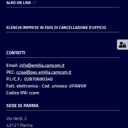
ALBO ON LINE
Prenotazioni
on line
ELENCHI IMPRESE IN FASE DI CANCELLAZIONE D'UFFICIO
Pagamenti
on line
CONTATTI
Email:
info@emilia.camcom.it
Accedi
PEC:
cciaa@pec.emilia.camcom.it
P.I./C.F.: 02870690340
Fatt. elettronica - Cod. univoco
:
UFAWVA
Codice IPA: ccem
SEDE DI PARMA
Registrati
Via Verdi, 2
43121 Parma