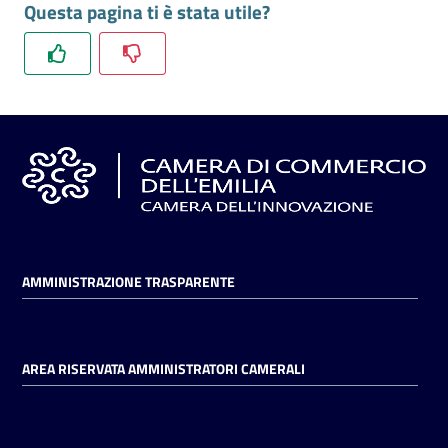
Questa pagina ti è stata utile?
l'impresa
e
il
territorio
Tutelare
l'Impresa
e
il
Consumatore
AMMINISTRAZIONE TRASPARENTE
L'impresa
in
AREA RISERVATA AMMINISTRATORI CAMERALI
digitale