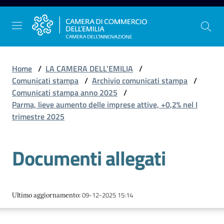
Vai al contenuto
Vai alla navigazione
Vai al footer
Home
/
LA CAMERA DELL'EMILIA
/
Comunicati stampa
/
Archivio comunicati stampa
/
Comunicati stampa anno 2025
/
La
Parma, lieve aumento delle imprese attive, +0,2% nel I
Camera
trimestre 2025
dell'Emilia
Documenti allegati
Gestire
l'impresa
09-12-2025 15:14
Ultimo aggiornamento
:
Promuovere