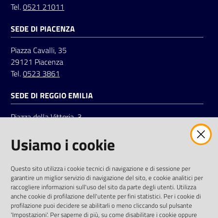
Tel.
0521 21011
SEDE DI PIACENZA
Seguici
su
Piazza Cavalli, 35
29121 Piacenza
Tel.
0523 3861
SEDE DI REGGIO EMILIA
Piazza della Vittoria, 3
42121 Reggio Emilia
Usiamo i cookie
Tel.
0522 7961
SOCIAL
Questo sito utilizza i cookie tecnici di navigazione e di sessione per
garantire un miglior servizio di navigazione del sito, e cookie analitici per
Linkedin
Facebook
Instagram
raccogliere informazioni sull'uso del sito da parte degli utenti. Utilizza
anche cookie di profilazione dell'utente per fini statistici. Per i cookie di
profilazione puoi decidere se abilitarli o meno cliccando sul pulsante
'Impostazioni'. Per saperne di più, su come disabilitare i cookie oppure