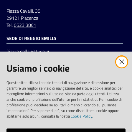
Piazza Cavalli, 35
29121 Piacenza
Tel.
0523 3861
SEDE DI REGGIO EMILIA
Piazza della Vittoria, 3
42121 Reggio Emilia
Usiamo i cookie
Tel.
0522 7961
SOCIAL
Questo sito utilizza i cookie tecnici di navigazione e di sessione per
garantire un miglior servizio di navigazione del sito, e cookie analitici per
Linkedin
Facebook
Instagram
raccogliere informazioni sull'uso del sito da parte degli utenti. Utilizza
anche cookie di profilazione dell'utente per fini statistici. Per i cookie di
profilazione puoi decidere se abilitarli o meno cliccando sul pulsante
'Impostazioni'. Per saperne di più, su come disabilitare i cookie oppure
abilitarne solo alcuni, consulta la nostra
Cookie Policy
.