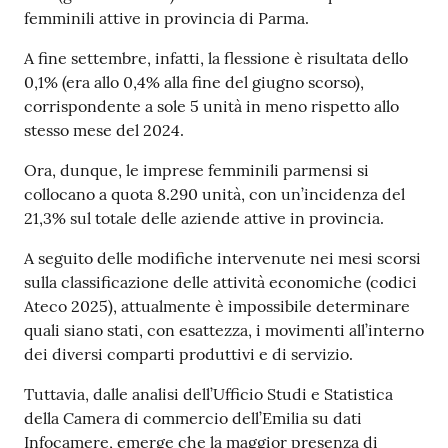
femminili attive in provincia di Parma.
A fine settembre, infatti, la flessione è risultata dello
Prenotazioni
0,1% (era allo 0,4% alla fine del giugno scorso),
on line
corrispondente a sole 5 unità in meno rispetto allo
stesso mese del 2024.
Pagamenti
on line
Ora, dunque, le imprese femminili parmensi si
collocano a quota 8.290 unità, con un’incidenza del
21,3% sul totale delle aziende attive in provincia.
Accedi
A seguito delle modifiche intervenute nei mesi scorsi
sulla classificazione delle attività economiche (codici
Ateco 2025), attualmente è impossibile determinare
quali siano stati, con esattezza, i movimenti all’interno
dei diversi comparti produttivi e di servizio.
Registrati
Tuttavia, dalle analisi dell’Ufficio Studi e Statistica
della Camera di commercio dell’Emilia su dati
Infocamere, emerge che la maggior presenza di