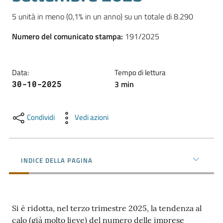
l'impresa
5 unità in meno (0,1% in un anno) su un totale di 8.290 
e
il
Numero del comunicato stampa
:
191/2025
territorio
Data
:
Tempo di lettura
Tutelare
3
min
30-10-2025
l'Impresa
e
il
Condividi
Vedi azioni
Consumatore
INDICE DELLA PAGINA
L'impresa
in
digitale
Si è ridotta, nel terzo trimestre 2025, la tendenza al
calo (già molto lieve) del numero delle imprese