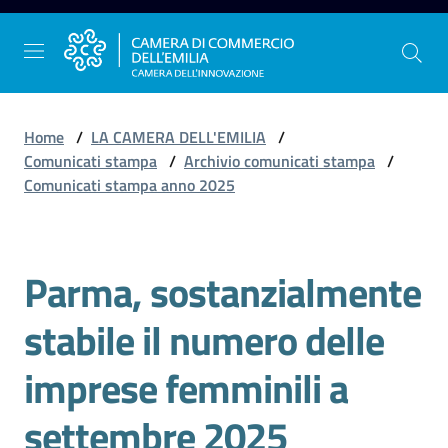
Vai al contenuto
Vai alla navigazione
Vai al footer
Home
/
LA CAMERA DELL'EMILIA
/
Comunicati stampa
/
Archivio comunicati stampa
/
Comunicati stampa anno 2025
La
Camera
dell'Emilia
Parma, sostanzialmente
Salta al contenuto
stabile il numero delle
Gestire
l'impresa
imprese femminili a
settembre 2025
Promuovere