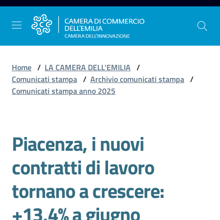
Vai al contenuto
Vai alla navigazione
Vai al footer
Home
/
LA CAMERA DELL'EMILIA
/
Comunicati stampa
/
Archivio comunicati stampa
/
Comunicati stampa anno 2025
La
Camera
dell'Emilia
Piacenza, i nuovi
Salta al contenuto
contratti di lavoro
Gestire
l'impresa
tornano a crescere:
+13,4% a giugno
Promuovere