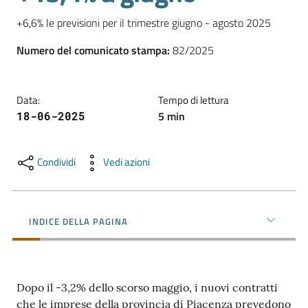
l'impresa
+6,6% le previsioni per il trimestre giugno - agosto 2025
e
il
Numero del comunicato stampa
:
82/2025
territorio
Data
:
Tempo di lettura
Tutelare
5
min
18-06-2025
l'Impresa
e
il
Condividi
Vedi azioni
Consumatore
INDICE DELLA PAGINA
L'impresa
in
digitale
Dopo il -3,2% dello scorso maggio, i nuovi contratti
che le imprese della provincia di Piacenza prevedono