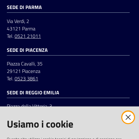
SEDE DI PARMA
Via Verdi, 2
43121 Parma
Tel.
0521 21011
SEDE DI PIACENZA
Piazza Cavalli, 35
29121 Piacenza
Tel.
0523 3861
SEDE DI REGGIO EMILIA
Piazza della Vittoria, 3
42121 Reggio Emilia
Usiamo i cookie
Tel.
0522 7961
SOCIAL