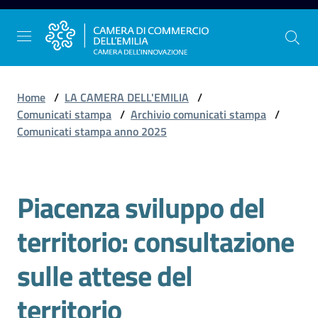
Vai al contenuto
Vai alla navigazione
Vai al footer
Home
/
LA CAMERA DELL'EMILIA
/
Comunicati stampa
/
Archivio comunicati stampa
/
Comunicati stampa anno 2025
La
Camera
dell'Emilia
Piacenza sviluppo del
Salta al contenuto
territorio: consultazione
Gestire
l'impresa
sulle attese del
territorio
Promuovere