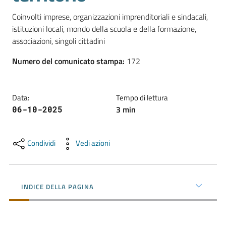
l'impresa
Coinvolti imprese, organizzazioni imprenditoriali e sindacali, 
e
istituzioni locali, mondo della scuola e della formazione, 
il
territorio
Numero del comunicato stampa
:
172
Tutelare
l'Impresa
Data
:
Tempo di lettura
e
3
min
06-10-2025
il
Consumatore
Condividi
Vedi azioni
L'impresa
in
INDICE DELLA PAGINA
digitale