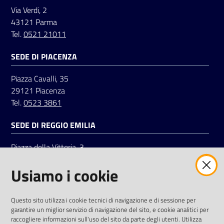
Via Verdi, 2
43121 Parma
Tel.
0521 21011
SEDE DI PIACENZA
Piazza Cavalli, 35
29121 Piacenza
Tel.
0523 3861
SEDE DI REGGIO EMILIA
Piazza della Vittoria, 3
42121 Reggio Emilia
Usiamo i cookie
Tel.
0522 7961
SOCIAL
Questo sito utilizza i cookie tecnici di navigazione e di sessione per
garantire un miglior servizio di navigazione del sito, e cookie analitici per
Linkedin
Facebook
Instagram
raccogliere informazioni sull'uso del sito da parte degli utenti. Utilizza