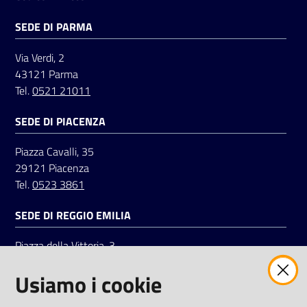
SEDE DI PARMA
Via Verdi, 2
43121 Parma
Tel.
0521 21011
SEDE DI PIACENZA
Piazza Cavalli, 35
29121 Piacenza
Tel.
0523 3861
SEDE DI REGGIO EMILIA
Piazza della Vittoria, 3
42121 Reggio Emilia
Usiamo i cookie
Tel.
0522 7961