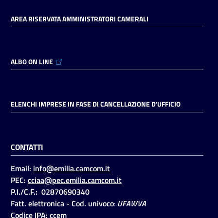
AREA RISERVATA AMMINISTRATORI CAMERALI
ALBO ON LINE
ELENCHI IMPRESE IN FASE DI CANCELLAZIONE D'UFFICIO
CONTATTI
Email:
info@emilia.camcom.it
PEC:
cciaa@pec.emilia.camcom.it
P.I./C.F.: 02870690340
Fatt. elettronica - Cod. univoco
:
UFAWVA
Codice IPA: ccem