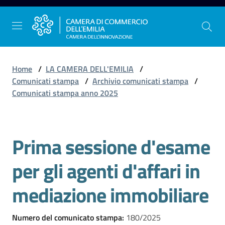
Vai al contenuto
Vai alla navigazione
Vai al footer
Home
/
LA CAMERA DELL'EMILIA
/
Comunicati stampa
/
Archivio comunicati stampa
/
Comunicati stampa anno 2025
La
Camera
dell'Emilia
Prima sessione d'esame
Salta al contenuto
per gli agenti d'affari in
Gestire
l'impresa
mediazione immobiliare
Numero del comunicato stampa
:
180/2025
Promuovere