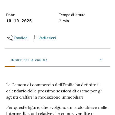
l'impresa
e
Data
:
Tempo di lettura
il
2
min
10-10-2025
territorio
Condividi
Vedi azioni
Tutelare
l'Impresa
e
il
INDICE DELLA PAGINA
Consumatore
La Camera di commercio dell'Emilia ha definito il
L'impresa
calendario delle prossime sessioni di esame per gli
in
agenti d'affari in mediazione immobiliari.
digitale
Per queste figure, che svolgono un ruolo chiave nelle
intermediazioni relative alle compravendite o