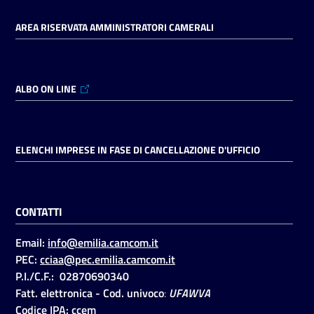
AREA RISERVATA AMMINISTRATORI CAMERALI
ALBO ON LINE
ELENCHI IMPRESE IN FASE DI CANCELLAZIONE D'UFFICIO
CONTATTI
Email:
info@emilia.camcom.it
PEC:
cciaa@pec.emilia.camcom.it
P.I./C.F.: 02870690340
Fatt. elettronica - Cod. univoco
:
UFAWVA
Codice IPA: ccem