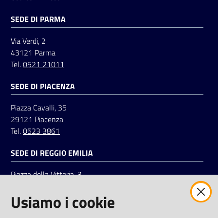
SEDE DI PARMA
Via Verdi, 2
43121 Parma
Tel.
0521 21011
SEDE DI PIACENZA
Piazza Cavalli, 35
29121 Piacenza
Tel.
0523 3861
SEDE DI REGGIO EMILIA
Piazza della Vittoria, 3
42121 Reggio Emilia
Usiamo i cookie
Tel.
0522 7961