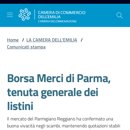
Vai al contenuto
Vai alla navigazione
Vai al footer
Home
/
LA CAMERA DELL'EMILIA
/
Comunicati stampa
La
Camera
Borsa Merci di Parma,
dell'Emilia
Salta al contenuto
tenuta generale dei
Gestire
listini
l'impresa
Il mercato del Parmigiano Reggiano ha confermato una 
buona vivacità negli scambi, mantenendo quotazioni stabili 
Promuovere