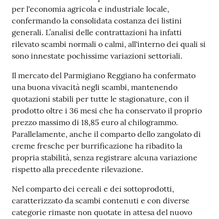
per l'economia agricola e industriale locale,
confermando la consolidata costanza dei listini
Prenotazioni
generali. L’analisi delle contrattazioni ha infatti
on line
rilevato scambi normali o calmi, all'interno dei quali si
sono innestate pochissime variazioni settoriali.
Pagamenti
Il mercato del Parmigiano Reggiano ha confermato
on line
una buona vivacità negli scambi, mantenendo
quotazioni stabili per tutte le stagionature, con il
prodotto oltre i 36 mesi che ha conservato il proprio
Accedi
prezzo massimo di 18,85 euro al chilogrammo.
Parallelamente, anche il comparto dello zangolato di
creme fresche per burrificazione ha ribadito la
propria stabilità, senza registrare alcuna variazione
rispetto alla precedente rilevazione.
Registrati
Nel comparto dei cereali e dei sottoprodotti,
caratterizzato da scambi contenuti e con diverse
categorie rimaste non quotate in attesa del nuovo