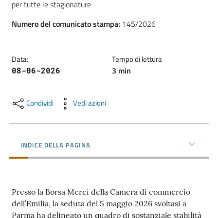
per tutte le stagionature
l'impresa
e
Numero del comunicato stampa
:
145/2026
il
territorio
Data
:
Tempo di lettura
3
min
08-06-2026
Tutelare
l'Impresa
e
Condividi
Vedi azioni
il
Consumatore
INDICE DELLA PAGINA
L'impresa
in
digitale
Presso la Borsa Merci della Camera di commercio
dell’Emilia, la seduta del 5 maggio 2026 svoltasi a
Parma ha delineato un quadro di sostanziale stabilità