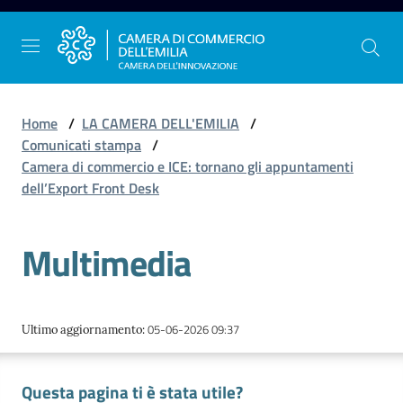
Vai al contenuto
Vai alla navigazione
Vai al footer
Home
/
LA CAMERA DELL'EMILIA
/
Comunicati stampa
/
Camera di commercio e ICE: tornano gli appuntamenti
La
dell’Export Front Desk
Camera
dell'Emilia
Multimedia
Gestire
l'impresa
05-06-2026 09:37
Ultimo aggiornamento
:
Questa pagina ti è stata utile?
Promuovere