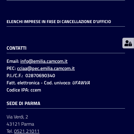
Prenotazioni
ELENCHI IMPRESE IN FASE DI CANCELLAZIONE D'UFFICIO
on line
Pagamenti
CONTATTI
on line
Email:
info@emilia.camcom.it
PEC:
cciaa@pec.emilia.camcom.it
Accedi
P.I./C.F.: 02870690340
Fatt. elettronica - Cod. univoco
:
UFAWVA
Codice IPA: ccem
SEDE DI PARMA
Registrati
Via Verdi, 2
43121 Parma
Tel.
0521 21011