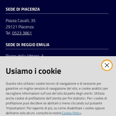
SEDE DI PIACENZA
Seguici
Piazza Cavalli, 35
su
29121 Piacenza
Tel.
0523 3861
SEDE DI REGGIO EMILIA
Piazza della Vittoria, 3
42121 Reggio Emilia
Usiamo i cookie
Tel.
0522 7961
SOCIAL
Questo sito utilizza i cookie tecnici di navigazione e di sessione per
garantire un miglior servizio di navigazione del sito, e cookie analitici per
Linkedin
Facebook
Instagram
raccogliere informazioni sull'uso del sito da parte degli utenti. Utilizza
anche cookie di profilazione dell'utente per fini statistici. Per i cookie di
profilazione puoi decidere se abilitarli o meno cliccando sul pulsante
'Impostazioni'. Per saperne di più, su come disabilitare i cookie oppure
abilitarne solo alcuni, consulta la nostra
Cookie Policy
.