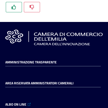
l'impresa
e
il
territorio
Tutelare
l'Impresa
e
il
Consumatore
AMMINISTRAZIONE TRASPARENTE
L'impresa
AREA RISERVATA AMMINISTRATORI CAMERALI
in
digitale
ALBO ON LINE