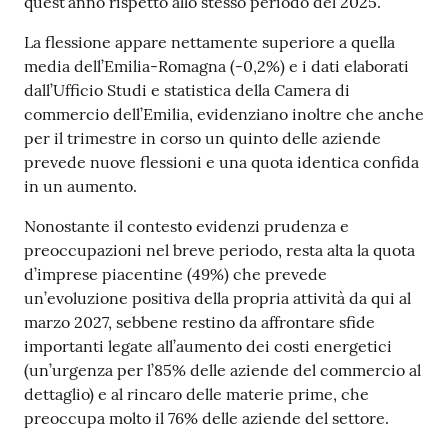
quest’anno rispetto allo stesso periodo del 2025.
La flessione appare nettamente superiore a quella
Prenotazioni
media dell’Emilia-Romagna (-0,2%) e i dati elaborati
on line
dall’Ufficio Studi e statistica della Camera di
commercio dell’Emilia, evidenziano inoltre che anche
Pagamenti
per il trimestre in corso un quinto delle aziende
on line
prevede nuove flessioni e una quota identica confida
in un aumento.
Nonostante il contesto evidenzi prudenza e
Accedi
preoccupazioni nel breve periodo, resta alta la quota
d’imprese piacentine (49%) che prevede
un’evoluzione positiva della propria attività da qui al
marzo 2027, sebbene restino da affrontare sfide
importanti legate all’aumento dei costi energetici
Registrati
(un’urgenza per l’85% delle aziende del commercio al
dettaglio) e al rincaro delle materie prime, che
preoccupa molto il 76% delle aziende del settore.