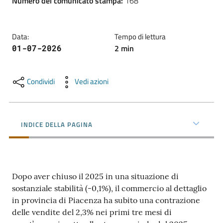
Numero del comunicato stampa
:
168
l'impresa
e
il
Data
:
Tempo di lettura
territorio
2
min
01-07-2026
Tutelare
Condividi
Vedi azioni
l'Impresa
e
il
INDICE DELLA PAGINA
Consumatore
L'impresa
Dopo aver chiuso il 2025 in una situazione di
in
sostanziale stabilità (-0,1%), il commercio al dettaglio
digitale
in provincia di Piacenza ha subito una contrazione
delle vendite del 2,3% nei primi tre mesi di