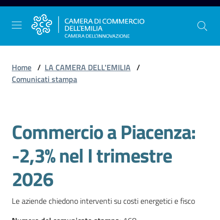
Vai al contenuto
Vai alla navigazione
Vai al footer
Home
/
LA CAMERA DELL'EMILIA
/
Comunicati stampa
La
Camera
Commercio a Piacenza:
dell'Emilia
Salta al contenuto
-2,3% nel I trimestre
Gestire
2026
l'impresa
Le aziende chiedono interventi su costi energetici e fisco
Promuovere