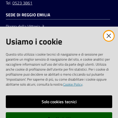
Tel.
0523 3861
SEDE DI REGGIO EMILIA
Piazza della Vittoria, 3
42121 Reggio Emilia
Usiamo i cookie
Tel.
0522 7961
SOCIAL
Questo sito utilizza i cookie tecnici di navigazione e di sessione per
garantire un miglior servizio di navigazione del sito, e cookie analitici per
Linkedin
Facebook
Instagram
raccogliere informazioni sull'uso del sito da parte degli utenti. Utilizza
anche cookie di profilazione dell'utente per fini statistici. Per i cookie di
profilazione puoi decidere se abilitarli o meno cliccando sul pulsante
'Impostazioni'. Per saperne di più, su come disabilitare i cookie oppure
abilitarne solo alcuni, consulta la nostra
Cookie Policy
.
Privacy policy
Solo cookies tecnici
Informative e liberatorie privacy