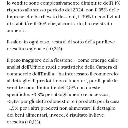
le vendite sono complessivamente diminuite dell’1,1%
rispetto allo stesso periodo del 2024, con il 35% delle
imprese che ha rilevato flessioni, il 39% in condizioni
Prenotazioni
di stabilità e il 26% che, al contrario, ha registrato
on line
aumenti.
Pagamenti
Il saldo, in ogni caso, resta al di sotto della pur lieve
on line
crescita regionale (+0,2%).
Il peso maggiore della flessione – come emerge dalle
analisi dell’Ufficio studi e statistiche della Camera di
Accedi
commercio dell’Emilia - ha interessato il commercio
al dettaglio di prodotti non alimentari, per il quale le
vendite sono diminuite del 2,5% con queste
specifiche: -3,8% per abbigliamento e accessori,
-3,4% per gli elettrodomestici e i prodotti per la casa,
Registrati
-1,5% per i altri prodotti non alimentari. Il dettaglio
dei beni alimentari, invece, è risultato in lieve
crescita (+0,1%).