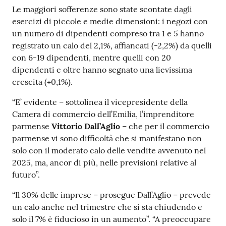
Le maggiori sofferenze sono state scontate dagli
esercizi di piccole e medie dimensioni: i negozi con
un numero di dipendenti compreso tra 1 e 5 hanno
Seguici
registrato un calo del 2,1%, affiancati (-2,2%) da quelli
su
con 6-19 dipendenti, mentre quelli con 20
dipendenti e oltre hanno segnato una lievissima
crescita (+0,1%).
“E’ evidente – sottolinea il vicepresidente della
Camera di commercio dell’Emilia, l’imprenditore
parmense
Vittorio Dall’Aglio
– che per il commercio
parmense vi sono difficoltà che si manifestano non
solo con il moderato calo delle vendite avvenuto nel
2025, ma, ancor di più, nelle previsioni relative al
futuro”.
“Il 30% delle imprese – prosegue Dall’Aglio – prevede
un calo anche nel trimestre che si sta chiudendo e
solo il 7% è fiducioso in un aumento”. “A preoccupare