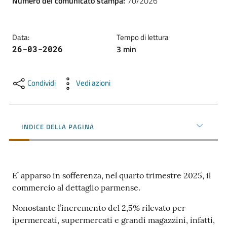
Numero del comunicato stampa
:
70/2026
l'impresa
e
il
Data
:
Tempo di lettura
territorio
3
min
26-03-2026
Tutelare
Condividi
Vedi azioni
l'Impresa
e
il
INDICE DELLA PAGINA
Consumatore
L'impresa
E’ apparso in sofferenza, nel quarto trimestre 2025, il
in
commercio al dettaglio parmense.
digitale
Nonostante l’incremento del 2,5% rilevato per
ipermercati, supermercati e grandi magazzini, infatti,