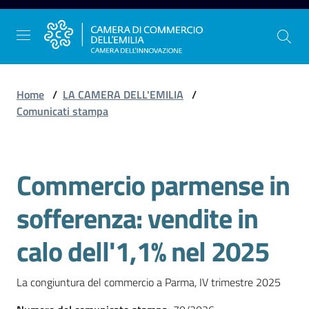
Vai al contenuto
Vai alla navigazione
Vai al footer
Home
/
LA CAMERA DELL'EMILIA
/
Comunicati stampa
La
Camera
Commercio parmense in
dell'Emilia
Salta al contenuto
sofferenza: vendite in
Gestire
calo dell'1,1% nel 2025
l'impresa
La congiuntura del commercio a Parma, IV trimestre 2025
Promuovere