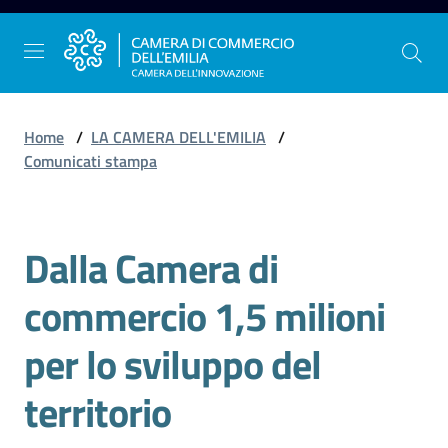
Vai al contenuto
Vai alla navigazione
Vai al footer
Home
/
LA CAMERA DELL'EMILIA
/
Comunicati stampa
La
Camera
Dalla Camera di
dell'Emilia
Salta al contenuto
commercio 1,5 milioni
Gestire
per lo sviluppo del
l'impresa
territorio
Promuovere