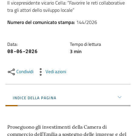
Il vicepresidente vicario Cella: “Favorire le reti collaborative 
l'impresa
tra gli attori dello sviluppo locale”
e
il
Numero del comunicato stampa
:
144/2026
territorio
Data
:
Tempo di lettura
Tutelare
3
min
08-06-2026
l'Impresa
e
il
Condividi
Vedi azioni
Consumatore
INDICE DELLA PAGINA
L'impresa
in
digitale
Proseguono gli investimenti della Camera di
commercio dell’Emilia a sostegno delle imprese e del