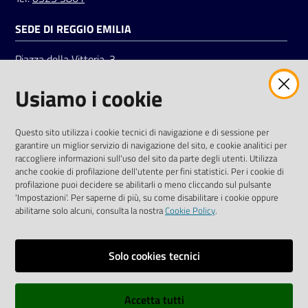
SEDE DI REGGIO EMILIA
Piazza della Vittoria, 3
42121 Reggio Emilia
Usiamo i cookie
Tel.
0522 7961
SOCIAL
Questo sito utilizza i cookie tecnici di navigazione e di sessione per
garantire un miglior servizio di navigazione del sito, e cookie analitici per
Linkedin
Facebook
Instagram
raccogliere informazioni sull'uso del sito da parte degli utenti. Utilizza
anche cookie di profilazione dell'utente per fini statistici. Per i cookie di
profilazione puoi decidere se abilitarli o meno cliccando sul pulsante
'Impostazioni'. Per saperne di più, su come disabilitare i cookie oppure
abilitarne solo alcuni, consulta la nostra
Cookie Policy
.
Privacy policy
Solo cookies tecnici
Informative e liberatorie privacy
Accetta tutti