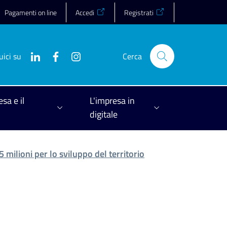
Pagamenti on line
Accedi
Registrati
uici su
Cerca
esa e il
L'impresa in
digitale
milioni per lo sviluppo del territorio