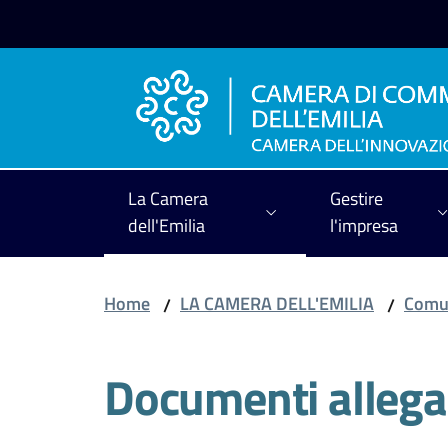
Vai al contenuto
Vai alla navigazione
Vai al footer
La Camera
Gestire
dell'Emilia
l'impresa
Home
LA CAMERA DELL'EMILIA
Comun
/
/
Documenti allega