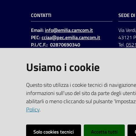
CONTATTI
SEDE D
Email:
info@emilia.camcom.it
Via Verdi
PEC:
cciaa@pec.emilia.camcom.it
43121 
P.I./C.F.: 02870690340
Tel.
052
Fatt. elettronica - Cod.
univoco
:
UFAWVA
Usiamo i cookie
Codice IPA: ccem
SOCIAL
Questo sito utilizza i cookie tecnici di navigazione
informazioni sull'uso del sito da parte degli utenti
Linkedin
Facebook
Instagram
abilitarli o meno cliccando sul pulsante 'Impostazi
Policy
.
Solo cookies tecnici
Accetta tutti