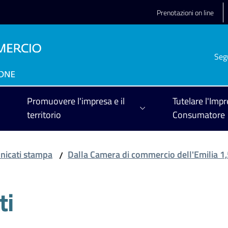
Prenotazioni on line
Seg
Promuovere l'impresa e il
Tutelare l'Impr
territorio
Consumatore
icati stampa
Dalla Camera di commercio dell'Emilia 1,5 
/
ti