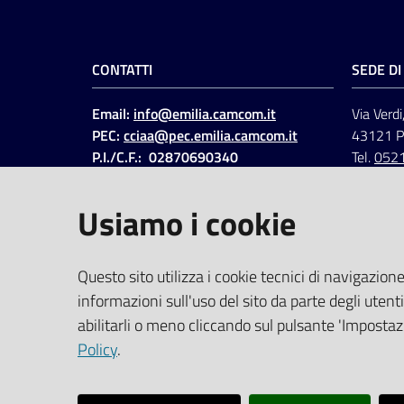
CONTATTI
SEDE D
Email:
info@emilia.camcom.it
Via Verdi
PEC:
cciaa@pec.emilia.camcom.it
43121 
P.I./C.F.: 02870690340
Tel.
052
Fatt. elettronica - Cod.
univoco
:
UFAWVA
Usiamo i cookie
Codice IPA: ccem
SOCIAL
Questo sito utilizza i cookie tecnici di navigazione
informazioni sull'uso del sito da parte degli utenti
Linkedin
Facebook
Instagram
abilitarli o meno cliccando sul pulsante 'Impostazi
Policy
.