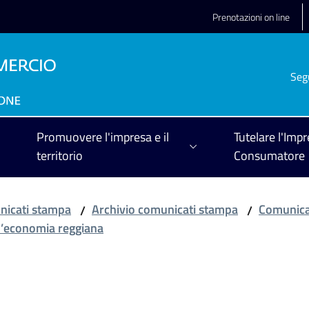
Prenotazioni on line
Seg
Promuovere l'impresa e il
Tutelare l'Impr
territorio
Consumatore
icati stampa
Archivio comunicati stampa
Comunica
/
/
l’economia reggiana