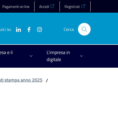
Pagamenti on line
Accedi
Registrati
uici su
Cerca
esa e il
L'impresa in
digitale
ti stampa anno 2025
/