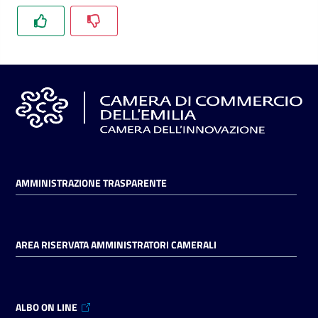
l'impresa
e
il
territorio
Tutelare
l'Impresa
e
il
Consumatore
AMMINISTRAZIONE TRASPARENTE
L'impresa
AREA RISERVATA AMMINISTRATORI CAMERALI
in
digitale
ALBO ON LINE