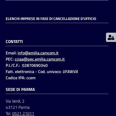
Prenotazioni
ELENCHI IMPRESE IN FASE DI CANCELLAZIONE D'UFFICIO
on line
Pagamenti
CONTATTI
on line
Email:
info@emilia.camcom.it
PEC:
cciaa@pec.emilia.camcom.it
Accedi
P.I./C.F.: 02870690340
Fatt. elettronica - Cod. univoco
:
UFAWVA
Codice IPA: ccem
SEDE DI PARMA
Registrati
Via Verdi, 2
43121 Parma
Tel.
0521 21011