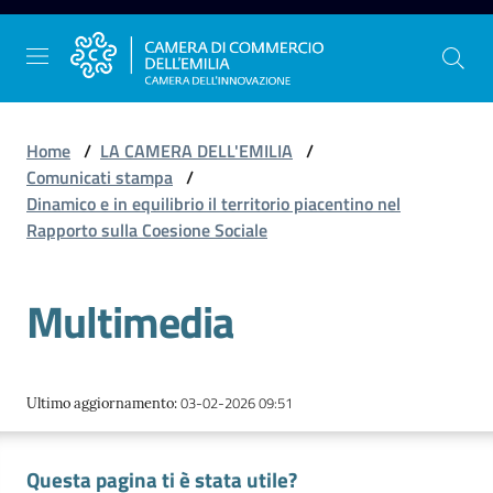
Vai al contenuto
Vai alla navigazione
Vai al footer
Home
/
LA CAMERA DELL'EMILIA
/
Comunicati stampa
/
Dinamico e in equilibrio il territorio piacentino nel
La
Rapporto sulla Coesione Sociale
Camera
dell'Emilia
Multimedia
Gestire
l'impresa
03-02-2026 09:51
Ultimo aggiornamento
:
Questa pagina ti è stata utile?
Promuovere