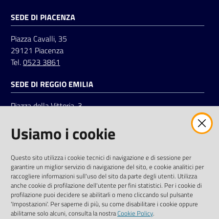
SEDE DI PIACENZA
Seguici
Piazza Cavalli, 35
su
29121 Piacenza
Tel.
0523 3861
SEDE DI REGGIO EMILIA
Piazza della Vittoria, 3
42121 Reggio Emilia
Usiamo i cookie
Tel.
0522 7961
SOCIAL
Questo sito utilizza i cookie tecnici di navigazione e di sessione per
garantire un miglior servizio di navigazione del sito, e cookie analitici per
Linkedin
Facebook
Instagram
raccogliere informazioni sull'uso del sito da parte degli utenti. Utilizza
anche cookie di profilazione dell'utente per fini statistici. Per i cookie di
profilazione puoi decidere se abilitarli o meno cliccando sul pulsante
'Impostazioni'. Per saperne di più, su come disabilitare i cookie oppure
abilitarne solo alcuni, consulta la nostra
Cookie Policy
.