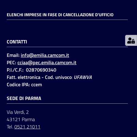
ELENCHI IMPRESE IN FASE DI CANCELLAZIONE D'UFFICIO
Prenotazioni
on line
CONTATTI
Pagamenti
on line
Email:
info@emilia.camcom.it
PEC:
cciaa@pec.emilia.camcom.it
P.I./C.F.: 02870690340
Accedi
Fatt. elettronica - Cod. univoco
:
UFAWVA
Codice IPA: ccem
SEDE DI PARMA
Via Verdi, 2
Registrati
43121 Parma
Tel.
0521 21011