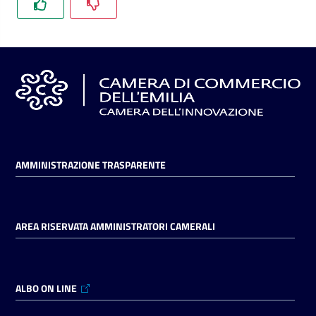
l'impresa
e
il
territorio
Tutelare
l'Impresa
e
il
AMMINISTRAZIONE TRASPARENTE
Consumatore
AREA RISERVATA AMMINISTRATORI CAMERALI
L'impresa
in
digitale
ALBO ON LINE