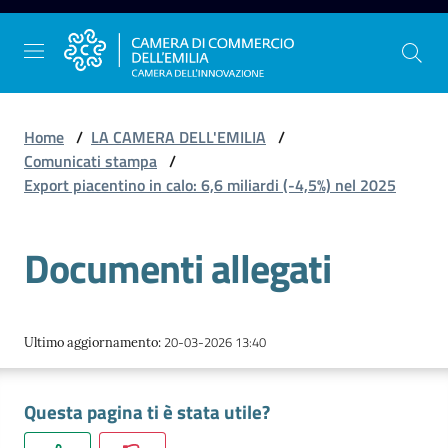
Vai al contenuto
Vai alla navigazione
Vai al footer
Home
/
LA CAMERA DELL'EMILIA
/
Comunicati stampa
/
Export piacentino in calo: 6,6 miliardi (-4,5%) nel 2025
La
Camera
Documenti allegati
dell'Emilia
Gestire
20-03-2026 13:40
Ultimo aggiornamento
:
l'impresa
Questa pagina ti è stata utile?
Promuovere