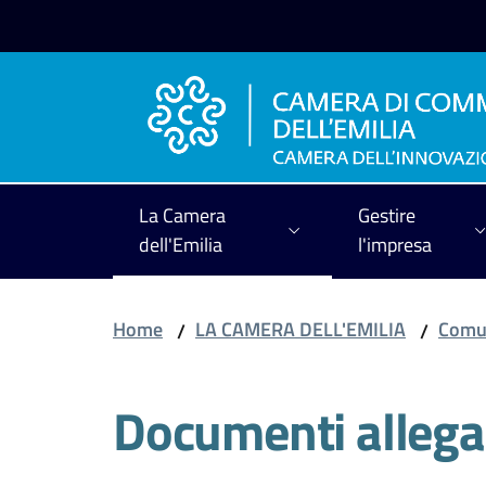
Vai al contenuto
Vai alla navigazione
Vai al footer
La Camera
Gestire
dell'Emilia
l'impresa
Home
LA CAMERA DELL'EMILIA
Comun
/
/
Documenti allega