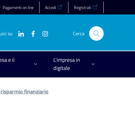
Pagamenti on line
Accedi
Registrati
uici su
Cerca
esa e il
L'impresa in
digitale
 risparmio finanziario