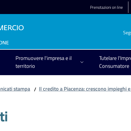
Prenotazioni on line
Seg
Promuovere l'impresa e il
Tutelare l'Impr
territorio
Consumatore
icati stampa
Il credito a Piacenza: crescono impieghi e
/
ti