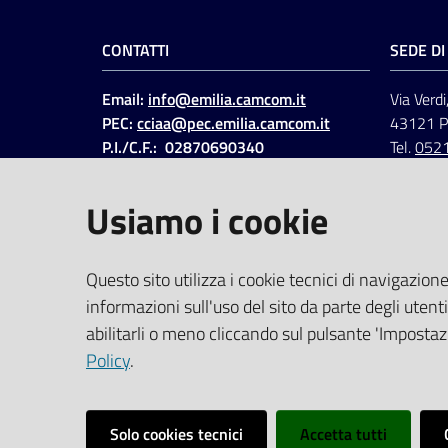
CONTATTI
SEDE D
Email:
info@emilia.camcom.it
Via Verdi
PEC:
cciaa@pec.emilia.camcom.it
43121 
P.I./C.F.: 02870690340
Tel.
052
Fatt. elettronica - Cod.
univoco
:
UFAWVA
Usiamo i cookie
Codice IPA: ccem
SOCIAL
Questo sito utilizza i cookie tecnici di navigazione
informazioni sull'uso del sito da parte degli utenti
Linkedin
Facebook
Instagram
abilitarli o meno cliccando sul pulsante 'Impostazi
Policy
.
Solo cookies tecnici
Accetta tutti