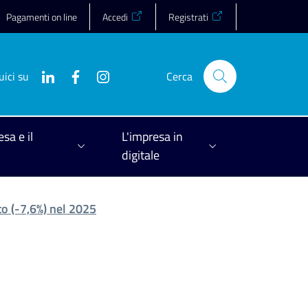
Pagamenti on line
Accedi
Registrati
uici su
Cerca
esa e il
L'impresa in
digitale
to (-7,6%) nel 2025