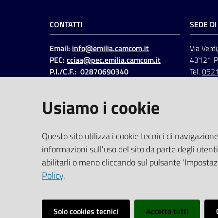
CONTATTI
SEDE D
Email:
info@emilia.camcom.it
Via Verdi
PEC:
cciaa@pec.emilia.camcom.it
43121 
P.I./C.F.: 02870690340
Tel.
052
Fatt. elettronica - Cod.
univoco
:
UFAWVA
Usiamo i cookie
Codice IPA: ccem
SOCIAL
Questo sito utilizza i cookie tecnici di navigazione
informazioni sull'uso del sito da parte degli utenti
Linkedin
Facebook
Instagram
abilitarli o meno cliccando sul pulsante 'Impostazi
Policy
.
Solo cookies tecnici
Accetta tutti