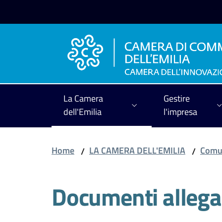
Vai al contenuto
Vai alla navigazione
Vai al footer
La Camera
Gestire
dell'Emilia
l'impresa
Home
LA CAMERA DELL'EMILIA
Comun
/
/
Documenti allega