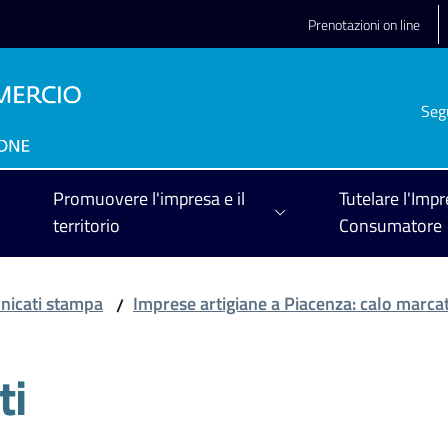
Prenotazioni on line
Seg
Promuovere l'impresa e il
Tutelare l'Impr
territorio
Consumatore
icati stampa
Imprese artigiane a Piacenza: calo marca
/
ti