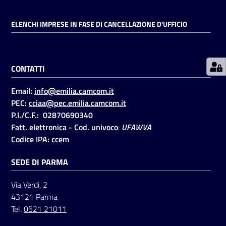
ELENCHI IMPRESE IN FASE DI CANCELLAZIONE D'UFFICIO
Prenotazioni
on line
CONTATTI
Pagamenti
on line
Email:
info@emilia.camcom.it
PEC:
cciaa@pec.emilia.camcom.it
P.I./C.F.: 02870690340
Accedi
Fatt. elettronica - Cod. univoco
:
UFAWVA
Codice IPA: ccem
SEDE DI PARMA
Via Verdi, 2
Registrati
43121 Parma
Tel.
0521 21011