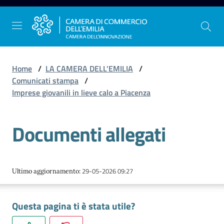
Vai al contenuto
Vai alla navigazione
Vai al footer
Home
/
LA CAMERA DELL'EMILIA
/
Comunicati stampa
/
Imprese giovanili in lieve calo a Piacenza
La
Camera
Documenti allegati
dell'Emilia
Gestire
29-05-2026 09:27
Ultimo aggiornamento
:
l'impresa
Questa pagina ti è stata utile?
Promuovere