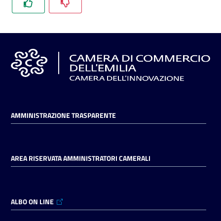
l'impresa
e
il
territorio
Tutelare
l'Impresa
e
il
AMMINISTRAZIONE TRASPARENTE
Consumatore
AREA RISERVATA AMMINISTRATORI CAMERALI
L'impresa
in
digitale
ALBO ON LINE