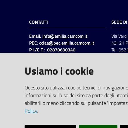
CONTATTI
SEDE D
Email:
info@emilia.camcom.it
Via Verdi
PEC:
cciaa@pec.emilia.camcom.it
43121 
P.I./C.F.: 02870690340
Tel.
052
Fatt. elettronica - Cod.
univoco
:
UFAWVA
Usiamo i cookie
Codice IPA: ccem
SOCIAL
Questo sito utilizza i cookie tecnici di navigazione
informazioni sull'uso del sito da parte degli utenti
Linkedin
Facebook
Instagram
abilitarli o meno cliccando sul pulsante 'Impostazi
Policy
.