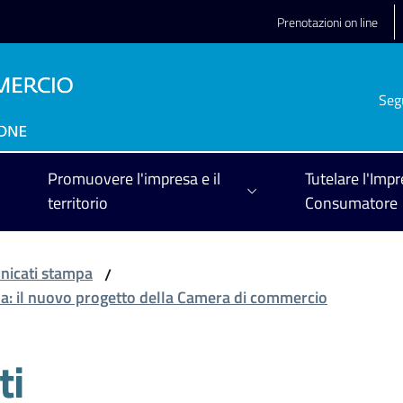
Prenotazioni on line
Seg
Promuovere l'impresa e il
Tutelare l'Impr
territorio
Consumatore
icati stampa
/
arma: il nuovo progetto della Camera di commercio
ti