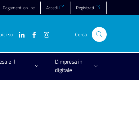
Pagamenti on line
Accedi
Registrati
uici su
Cerca
esa e il
L'impresa in
digitale