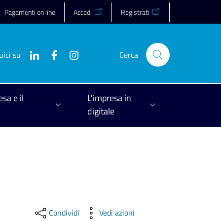
Pagamenti on line
Accedi
Registrati
uici su
Cerca
esa e il
L'impresa in
digitale
Condividi
Vedi azioni