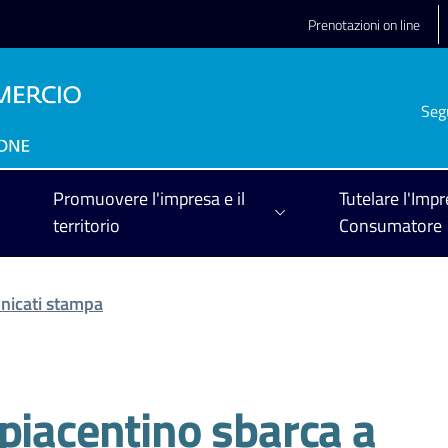
Prenotazioni on line
Seg
Promuovere l'impresa e il
Tutelare l'Impr
territorio
Consumatore
icati stampa
piacentino sbarca a