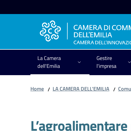
Vai al contenuto
Vai alla navigazione
Vai al footer
La Camera
Gestire
dell'Emilia
l'impresa
Home
LA CAMERA DELL'EMILIA
Comun
/
/
Salta al contenuto
L’agroalimentare 