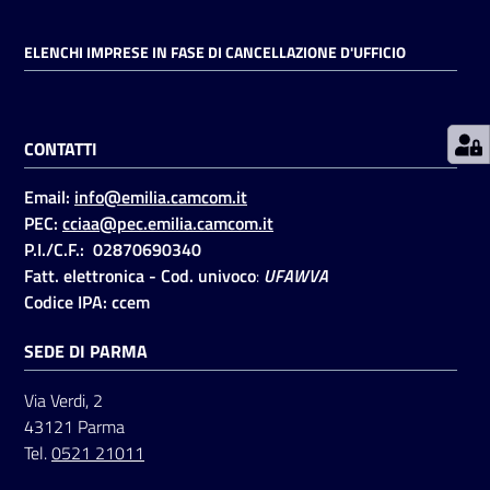
ELENCHI IMPRESE IN FASE DI CANCELLAZIONE D'UFFICIO
Prenotazioni
on line
CONTATTI
Pagamenti
on line
Email:
info@emilia.camcom.it
PEC:
cciaa@pec.emilia.camcom.it
P.I./C.F.: 02870690340
Accedi
Fatt. elettronica - Cod. univoco
:
UFAWVA
Codice IPA: ccem
SEDE DI PARMA
Via Verdi, 2
Registrati
43121 Parma
Tel.
0521 21011