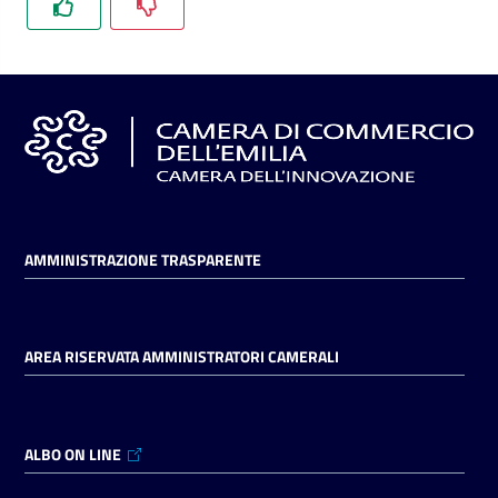
l'impresa
e
il
territorio
Tutelare
l'Impresa
e
il
AMMINISTRAZIONE TRASPARENTE
Consumatore
AREA RISERVATA AMMINISTRATORI CAMERALI
L'impresa
in
digitale
ALBO ON LINE