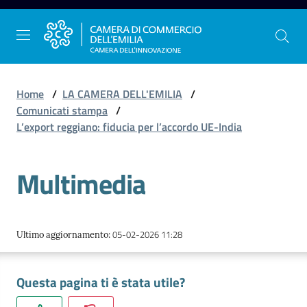
Vai al contenuto
Vai alla navigazione
Vai al footer
Home
/
LA CAMERA DELL'EMILIA
/
Comunicati stampa
/
L’export reggiano: fiducia per l’accordo UE-India
La
Camera
Multimedia
dell'Emilia
Gestire
05-02-2026 11:28
Ultimo aggiornamento
:
l'impresa
Questa pagina ti è stata utile?
Promuovere