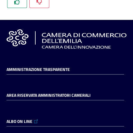
l'impresa
e
il
territorio
Tutelare
l'Impresa
e
il
AMMINISTRAZIONE TRASPARENTE
Consumatore
AREA RISERVATA AMMINISTRATORI CAMERALI
L'impresa
in
digitale
ALBO ON LINE