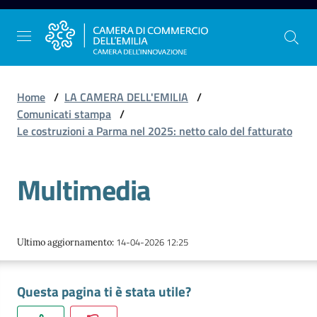
Vai al contenuto
Vai alla navigazione
Vai al footer
Home
/
LA CAMERA DELL'EMILIA
/
Comunicati stampa
/
Le costruzioni a Parma nel 2025: netto calo del fatturato
La
Camera
Multimedia
dell'Emilia
Gestire
14-04-2026 12:25
Ultimo aggiornamento
:
l'impresa
Questa pagina ti è stata utile?
Promuovere