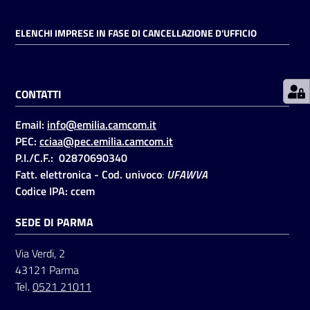
ELENCHI IMPRESE IN FASE DI CANCELLAZIONE D'UFFICIO
Prenotazioni
on line
CONTATTI
Pagamenti
on line
Email:
info@emilia.camcom.it
PEC:
cciaa@pec.emilia.camcom.it
P.I./C.F.: 02870690340
Accedi
Fatt. elettronica - Cod. univoco
:
UFAWVA
Codice IPA: ccem
SEDE DI PARMA
Via Verdi, 2
Registrati
43121 Parma
Tel.
0521 21011