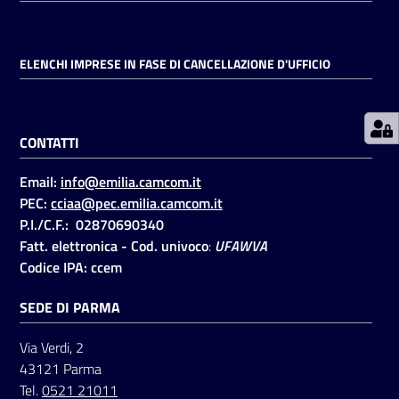
Prenotazioni
ELENCHI IMPRESE IN FASE DI CANCELLAZIONE D'UFFICIO
on line
Pagamenti
CONTATTI
on line
Email:
info@emilia.camcom.it
PEC:
cciaa@pec.emilia.camcom.it
Accedi
P.I./C.F.: 02870690340
Fatt. elettronica - Cod. univoco
:
UFAWVA
Codice IPA: ccem
SEDE DI PARMA
Registrati
Via Verdi, 2
43121 Parma
Tel.
0521 21011