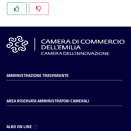
l'impresa
e
il
territorio
Tutelare
l'Impresa
e
il
Consumatore
AMMINISTRAZIONE TRASPARENTE
L'impresa
AREA RISERVATA AMMINISTRATORI CAMERALI
in
digitale
ALBO ON LINE