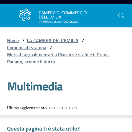
Vai al contenuto
Vai alla navigazione
Vai al footer
Home
/
LA CAMERA DELL'EMILIA
/
Comunicati stampa
/
Mercati agroalimentari a Piacenza: stabile il Grana
La
Padano, scende il burro
Camera
dell'Emilia
Multimedia
Gestire
l'impresa
11-05-2026 07:50
Ultimo aggiornamento
:
Questa pagina ti è stata utile?
Promuovere