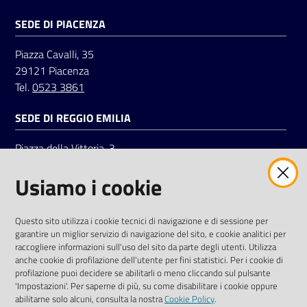
SEDE DI PIACENZA
Seguici
Piazza Cavalli, 35
su
29121 Piacenza
Tel.
0523 3861
SEDE DI REGGIO EMILIA
Piazza della Vittoria, 3
42121 Reggio Emilia
Usiamo i cookie
Tel.
0522 7961
SOCIAL
Questo sito utilizza i cookie tecnici di navigazione e di sessione per
garantire un miglior servizio di navigazione del sito, e cookie analitici per
Linkedin
Facebook
Instagram
raccogliere informazioni sull'uso del sito da parte degli utenti. Utilizza
anche cookie di profilazione dell'utente per fini statistici. Per i cookie di
profilazione puoi decidere se abilitarli o meno cliccando sul pulsante
'Impostazioni'. Per saperne di più, su come disabilitare i cookie oppure
abilitarne solo alcuni, consulta la nostra
Cookie Policy
.