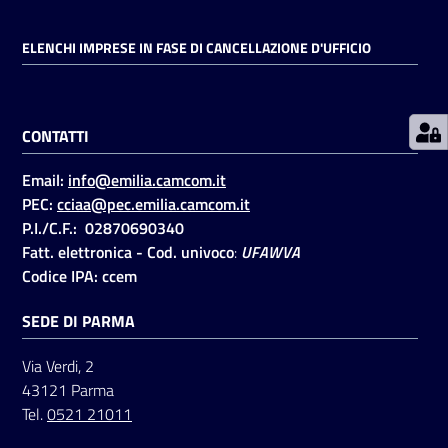
ELENCHI IMPRESE IN FASE DI CANCELLAZIONE D'UFFICIO
Prenotazioni
on line
CONTATTI
Pagamenti
on line
Email:
info@emilia.camcom.it
PEC:
cciaa@pec.emilia.camcom.it
P.I./C.F.: 02870690340
Accedi
Fatt. elettronica - Cod. univoco
:
UFAWVA
Codice IPA: ccem
SEDE DI PARMA
Via Verdi, 2
Registrati
43121 Parma
Tel.
0521 21011