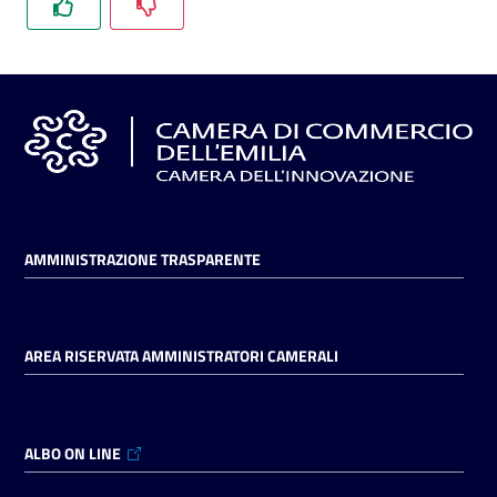
l'impresa
e
il
territorio
Tutelare
l'Impresa
e
il
AMMINISTRAZIONE TRASPARENTE
Consumatore
AREA RISERVATA AMMINISTRATORI CAMERALI
L'impresa
in
digitale
ALBO ON LINE