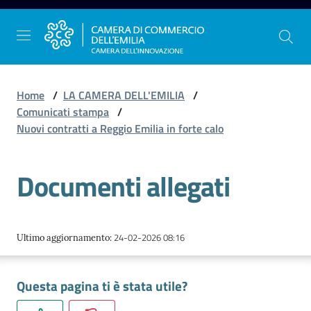
Vai al contenuto
Vai alla navigazione
Vai al footer
Home
/
LA CAMERA DELL'EMILIA
/
Comunicati stampa
/
Nuovi contratti a Reggio Emilia in forte calo
La
Camera
Documenti allegati
dell'Emilia
Gestire
24-02-2026 08:16
Ultimo aggiornamento
:
l'impresa
Questa pagina ti è stata utile?
Promuovere