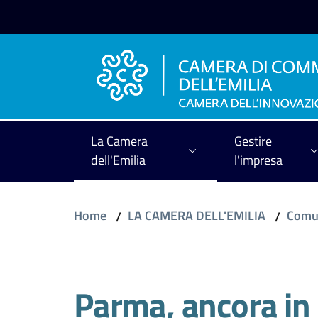
Vai al contenuto
Vai alla navigazione
Vai al footer
La Camera
Gestire
dell'Emilia
l'impresa
Home
LA CAMERA DELL'EMILIA
Comun
/
/
Salta al contenuto
Parma, ancora in