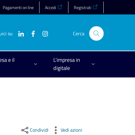
Pagamenti on line
Accedi
Registrati
uici su
Cerca
esa e il
L'impresa in
digitale
Condividi
Vedi azioni