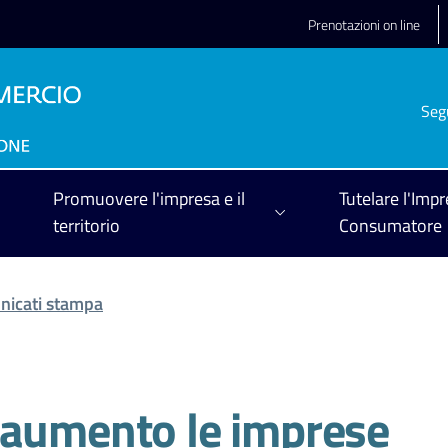
Prenotazioni on line
Seg
Promuovere l'impresa e il
Tutelare l'Impr
territorio
Consumatore
icati stampa
 aumento le imprese