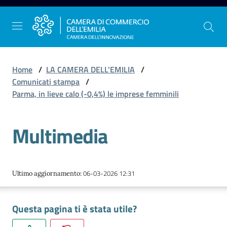
Vai al contenuto
Vai alla navigazione
Vai al footer
Home
/
LA CAMERA DELL'EMILIA
/
Comunicati stampa
/
Parma, in lieve calo (-0,4%) le imprese femminili
La
Camera
Multimedia
dell'Emilia
Gestire
06-03-2026 12:31
Ultimo aggiornamento
:
l'impresa
Questa pagina ti è stata utile?
Promuovere