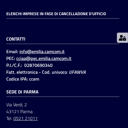
ELENCHI IMPRESE IN FASE DI CANCELLAZIONE D'UFFICIO
Prenotazioni
on line
CONTATTI
Pagamenti
on line
Email:
info@emilia.camcom.it
PEC:
cciaa@pec.emilia.camcom.it
P.I./C.F.: 02870690340
Accedi
Fatt. elettronica - Cod. univoco
:
UFAWVA
Codice IPA: ccem
SEDE DI PARMA
Via Verdi, 2
Registrati
43121 Parma
Tel.
0521 21011