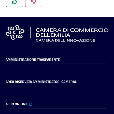
l'impresa
e
il
territorio
Tutelare
l'Impresa
e
il
AMMINISTRAZIONE TRASPARENTE
Consumatore
AREA RISERVATA AMMINISTRATORI CAMERALI
L'impresa
in
digitale
ALBO ON LINE