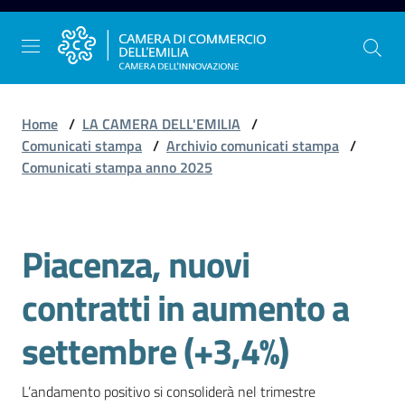
Vai al contenuto
Vai alla navigazione
Vai al footer
Home
/
LA CAMERA DELL'EMILIA
/
Comunicati stampa
/
Archivio comunicati stampa
/
Comunicati stampa anno 2025
La
Camera
dell'Emilia
Piacenza, nuovi
Salta al contenuto
contratti in aumento a
Gestire
l'impresa
settembre (+3,4%)
L’andamento positivo si consoliderà nel trimestre 
Promuovere