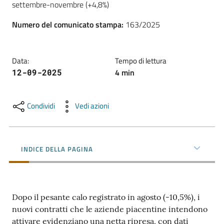
settembre-novembre (+4,8%) 
l'impresa
e
Numero del comunicato stampa
:
163/2025
il
territorio
Data
:
Tempo di lettura
4
min
12-09-2025
Tutelare
l'Impresa
e
Condividi
Vedi azioni
il
Consumatore
INDICE DELLA PAGINA
L'impresa
in
digitale
Dopo il pesante calo registrato in agosto (-10,5%), i
nuovi contratti che le aziende piacentine intendono
attivare evidenziano una netta ripresa, con dati