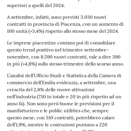
superiori a quelli del 2024.
A settembre, infatti, sono previsti 3.030 nuovi
Prenotazioni
contratti in provincia di Piacenza, con un aumento di
on line
100 unità (+3,4%) rispetto allo stesso mese del 2024.
Pagamenti
Le imprese piacentine contano poi di consolidare
on line
questo trend positivo nel trimestre settembre-
novembre, con 8.590 nuovi contratti, vale a dire 390
in più (+4,8%) sullo stesso trimestre dello scorso anno.
Accedi
L’analisi dell’Ufficio Studi e Statistica della Camera di
commercio dell’Emilia evidenzia, a settembre, una
crescita del 2,8% delle nuove attivazioni
nell’industria (730 in totale e 20 in più rispetto ad un
anno fa). Non sono però buone le previsioni per il
Registrati
manifatturiero e le public utilities che, sempre
questo mese, con 510 contratti, potrebbero calare
dell’1,9%, mentre le costruzioni puntano a 220