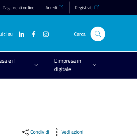
Pagamenti on line
Accedi
Registrati
uici su
Cerca
esa e il
L'impresa in
digitale
Condividi
Vedi azioni