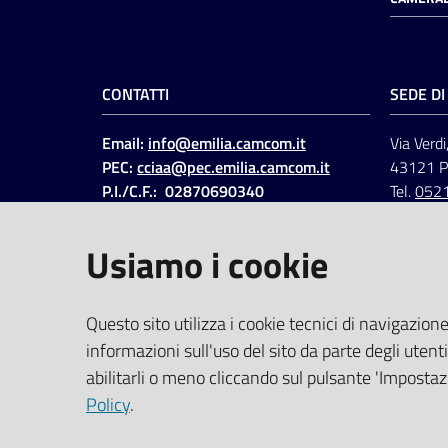
CONTATTI
SEDE D
Email:
info@emilia.camcom.it
Via Verdi
PEC:
cciaa@pec.emilia.camcom.it
43121 
P.I./C.F.: 02870690340
Tel.
052
Fatt. elettronica - Cod.
univoco
:
UFAWVA
Usiamo i cookie
Codice IPA: ccem
SOCIAL
Questo sito utilizza i cookie tecnici di navigazione
informazioni sull'uso del sito da parte degli utenti
Linkedin
Facebook
Instagram
abilitarli o meno cliccando sul pulsante 'Impostazi
Policy
.