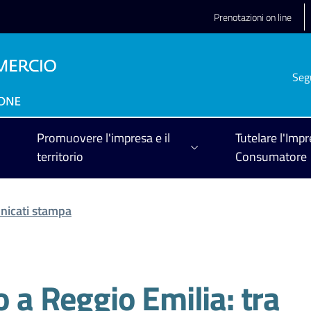
Prenotazioni on line
Seg
Promuovere l'impresa e il
Tutelare l'Impr
territorio
Consumatore
icati stampa
o a Reggio Emilia: tra