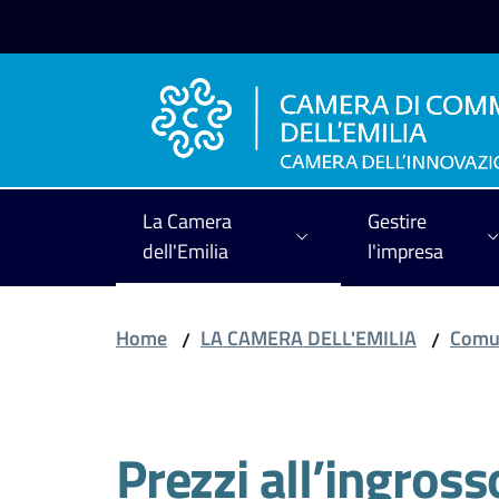
Vai al contenuto
Vai alla navigazione
Vai al footer
La Camera
Gestire
dell'Emilia
l'impresa
Home
LA CAMERA DELL'EMILIA
Comun
/
/
Salta al contenuto
Prezzi all’ingross