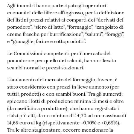
Agli incontri hanno partecipato gli operatori
economici delle filiere all’ingrosso, per la definizione
Prenotazioni
dei listini prezzi relativi ai comparti dei “derivati del
on line
pomodoro”, “siero di latte”, “formaggio”, “zangolato di
creme fresche per burrificazione”, “salumi”, “foraggi”,
Pagamenti
e “granaglie, farine e sottoprodotti”.
on line
Le Commissioni competenti per il mercato del
pomodoro e per quello dei salumi, hanno rilevato
scambi normali e prezzi stazionari.
Accedi
L’andamento del mercato del formaggio, invece, è
stato considerato con prezzi in lieve aumento (per
tutti i prodotti) e con scambi buoni. Tra gli aumenti,
spiccano i lotti di produzione minima 12 mesi e oltre
(da caseificio a produttore), che hanno registrato i
Registrati
rialzi più alti, da un minimo di 14,30 ad un massimo di
14,65 euro al kg (rispettivamente +0,70% e +0,69%).
Tra le altre stagionature, occorre menzionare la