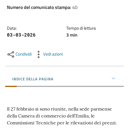
l'impresa
Numero del comunicato stampa
:
40
e
il
territorio
Data
:
Tempo di lettura
3
min
03-03-2026
Tutelare
l'Impresa
Condividi
Vedi azioni
e
il
Consumatore
INDICE DELLA PAGINA
L'impresa
in
Il 27 febbraio si sono riunite, nella sede parmense
digitale
della Camera di commercio dell’Emilia, le
Commissioni Tecniche per le rilevazioni dei prezzi.