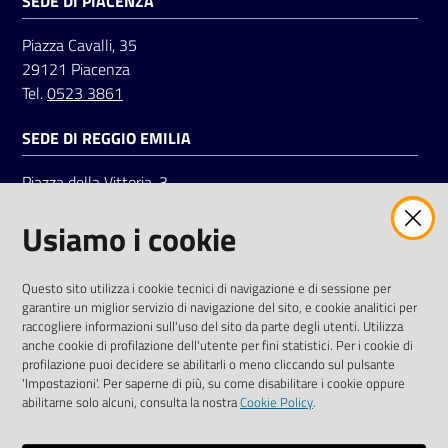
SEDE DI PIACENZA
Piazza Cavalli, 35
29121 Piacenza
Tel.
0523 3861
SEDE DI REGGIO EMILIA
Piazza della Vittoria, 3
42121 Reggio Emilia
Usiamo i cookie
Tel.
0522 7961
SOCIAL
Questo sito utilizza i cookie tecnici di navigazione e di sessione per
garantire un miglior servizio di navigazione del sito, e cookie analitici per
Linkedin
Facebook
Instagram
raccogliere informazioni sull'uso del sito da parte degli utenti. Utilizza
anche cookie di profilazione dell'utente per fini statistici. Per i cookie di
profilazione puoi decidere se abilitarli o meno cliccando sul pulsante
'Impostazioni'. Per saperne di più, su come disabilitare i cookie oppure
abilitarne solo alcuni, consulta la nostra
Cookie Policy
.