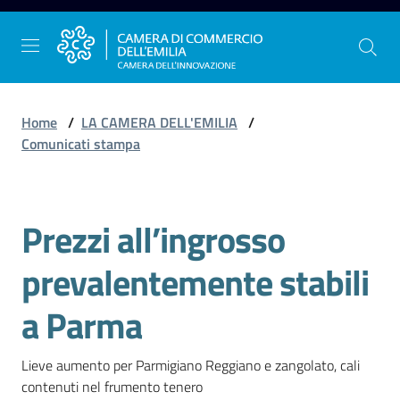
Vai al contenuto
Vai alla navigazione
Vai al footer
Home
/
LA CAMERA DELL'EMILIA
/
Comunicati stampa
La
Camera
Prezzi all’ingrosso
dell'Emilia
Salta al contenuto
prevalentemente stabili
Gestire
a Parma
l'impresa
Lieve aumento per Parmigiano Reggiano e zangolato, cali 
contenuti nel frumento tenero
Promuovere