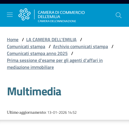
Vai al contenuto
Vai alla navigazione
Vai al footer
Home
/
LA CAMERA DELL'EMILIA
/
Comunicati stampa
/
Archivio comunicati stampa
/
Comunicati stampa anno 2025
/
La
Prima sessione d'esame per gli agenti d'affari in
Camera
mediazione immobiliare
dell'Emilia
Multimedia
Gestire
l'impresa
13-01-2026 14:52
Ultimo aggiornamento
:
Promuovere