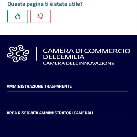
Questa pagina ti è stata utile?
l'impresa
e
il
territorio
Tutelare
l'Impresa
e
il
Consumatore
AMMINISTRAZIONE TRASPARENTE
L'impresa
in
AREA RISERVATA AMMINISTRATORI CAMERALI
digitale