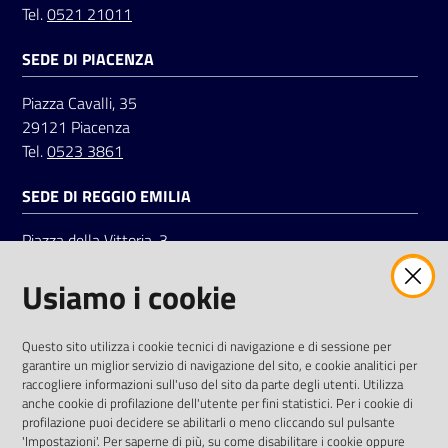
Tel.
0521 21011
SEDE DI PIACENZA
Seguici
su
Piazza Cavalli, 35
29121 Piacenza
Tel.
0523 3861
SEDE DI REGGIO EMILIA
Piazza della Vittoria, 3
42121 Reggio Emilia
Usiamo i cookie
Tel.
0522 7961
SOCIAL
Questo sito utilizza i cookie tecnici di navigazione e di sessione per
garantire un miglior servizio di navigazione del sito, e cookie analitici per
Linkedin
Facebook
Instagram
raccogliere informazioni sull'uso del sito da parte degli utenti. Utilizza
anche cookie di profilazione dell'utente per fini statistici. Per i cookie di
profilazione puoi decidere se abilitarli o meno cliccando sul pulsante
'Impostazioni'. Per saperne di più, su come disabilitare i cookie oppure