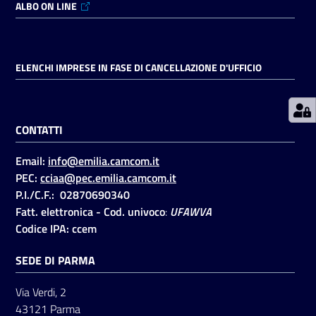
ALBO ON LINE
Prenotazioni
on line
ELENCHI IMPRESE IN FASE DI CANCELLAZIONE D'UFFICIO
Pagamenti
on line
CONTATTI
Email:
info@emilia.camcom.it
Accedi
PEC:
cciaa@pec.emilia.camcom.it
P.I./C.F.: 02870690340
Fatt. elettronica - Cod. univoco
:
UFAWVA
Codice IPA: ccem
SEDE DI PARMA
Registrati
Via Verdi, 2
43121 Parma