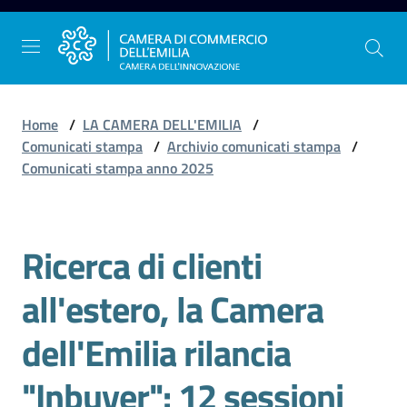
Vai al contenuto
Vai alla navigazione
Vai al footer
Home
/
LA CAMERA DELL'EMILIA
/
Comunicati stampa
/
Archivio comunicati stampa
/
Comunicati stampa anno 2025
La
Camera
dell'Emilia
Ricerca di clienti
Salta al contenuto
all'estero, la Camera
Gestire
l'impresa
dell'Emilia rilancia
"Inbuyer": 12 sessioni
Promuovere