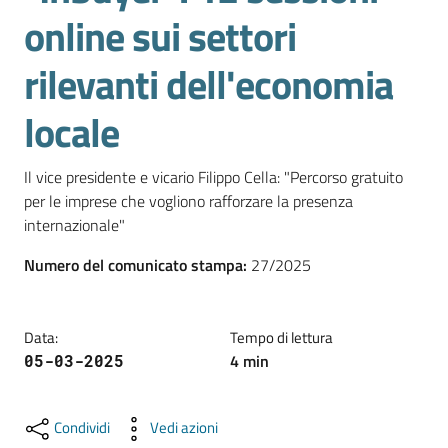
l'impresa
online sui settori
e
il
rilevanti dell'economia
territorio
locale
Tutelare
Il vice presidente e vicario Filippo Cella: "Percorso gratuito 
l'Impresa
per le imprese che vogliono rafforzare la presenza 
e
internazionale"
il
Consumatore
Numero del comunicato stampa
:
27/2025
Data
:
Tempo di lettura
L'impresa
4
min
05-03-2025
in
digitale
Condividi
Vedi azioni