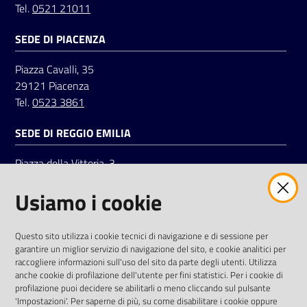
Tel.
0521 21011
SEDE DI PIACENZA
Piazza Cavalli, 35
29121 Piacenza
Tel.
0523 3861
SEDE DI REGGIO EMILIA
Piazza della Vittoria, 3
42121 Reggio Emilia
Usiamo i cookie
Tel.
0522 7961
SOCIAL
Questo sito utilizza i cookie tecnici di navigazione e di sessione per
garantire un miglior servizio di navigazione del sito, e cookie analitici per
Linkedin
Facebook
Instagram
raccogliere informazioni sull'uso del sito da parte degli utenti. Utilizza
anche cookie di profilazione dell'utente per fini statistici. Per i cookie di
profilazione puoi decidere se abilitarli o meno cliccando sul pulsante
'Impostazioni'. Per saperne di più, su come disabilitare i cookie oppure