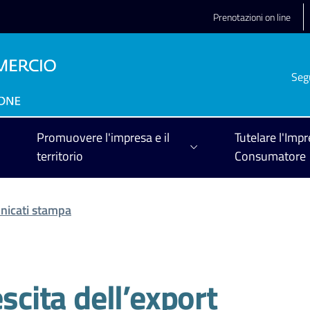
Prenotazioni on line
Seg
Promuovere l'impresa e il
Tutelare l'Impr
territorio
Consumatore
icati stampa
escita dell’export