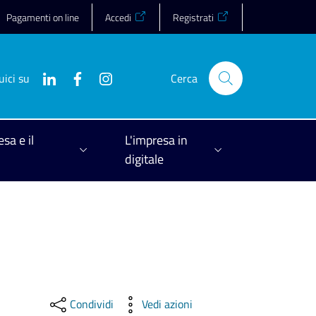
Pagamenti on line
Accedi
Registrati
uici su
Cerca
esa e il
L'impresa in
digitale
Condividi
Vedi azioni