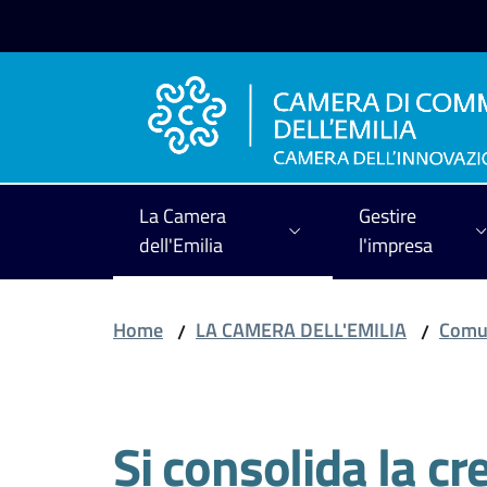
Vai al contenuto
Vai alla navigazione
Vai al footer
La Camera
Gestire
dell'Emilia
l'impresa
Home
LA CAMERA DELL'EMILIA
Comun
/
/
Salta al contenuto
Si consolida la cr