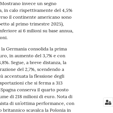
%. Mostrano invece un segno
ia, in calo rispettivamente del 4,5%
verso il continente americano sono
petto al primo trimestre 2025),
inferiore ai 6 milioni su base annua,
oni.
, la Germania consolida la prima
euro, in aumento del 3,7% e con
3,8%. Segue, a breve distanza, la
ntrazione del 2,7%, scendendo a
iù accentuata la flessione degli
esportazioni che si ferma a 313
la Spagna conserva il quarto posto
ume di 218 milioni di euro. Nota di
onista di un’ottima performance, con
o britannico scavalca la Polonia in