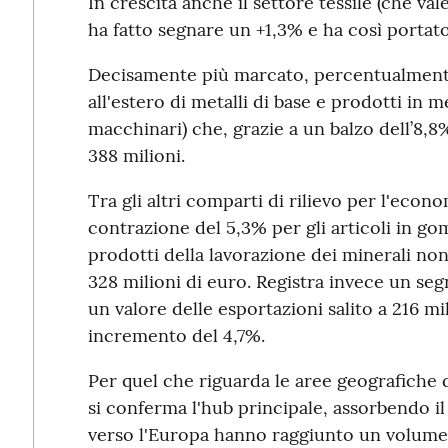
In crescita anche il settore tessile (che val
ha fatto segnare un +1,3% e ha così portato 
Decisamente più marcato, percentualmente
all'estero di metalli di base e prodotti in m
macchinari) che, grazie a un balzo dell’8,8%
388 milioni.
Tra gli altri comparti di rilievo per l'econo
contrazione del 5,3% per gli articoli in go
prodotti della lavorazione dei minerali no
328 milioni di euro. Registra invece un seg
un valore delle esportazioni salito a 216 mi
incremento del 4,7%.
Per quel che riguarda le aree geografiche 
si conferma l'hub principale, assorbendo il 
verso l'Europa hanno raggiunto un volume d