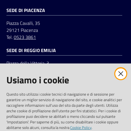
SEDE DI PIACENZA
Seguici
Piazza Cavalli, 35
su
29121 Piacenza
Tel.
0523 3861
SEDE DI REGGIO EMILIA
Piazza della Vittoria, 3
42121 Reggio Emilia
Usiamo i cookie
Tel.
0522 7961
SOCIAL
Questo sito utilizza i cookie tecnici di navigazione e di sessione per
garantire un miglior servizio di navigazione del sito, e cookie analitici per
Linkedin
Facebook
Instagram
raccogliere informazioni sull'uso del sito da parte degli utenti. Utilizza
anche cookie di profilazione dell'utente per fini statistici. Per i cookie di
profilazione puoi decidere se abilitarli o meno cliccando sul pulsante
'Impostazioni'. Per saperne di più, su come disabilitare i cookie oppure
abilitarne solo alcuni, consulta la nostra
Cookie Policy
.