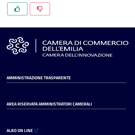
l'impresa
e
il
territorio
Tutelare
l'Impresa
e
il
Consumatore
AMMINISTRAZIONE TRASPARENTE
L'impresa
AREA RISERVATA AMMINISTRATORI CAMERALI
in
digitale
ALBO ON LINE