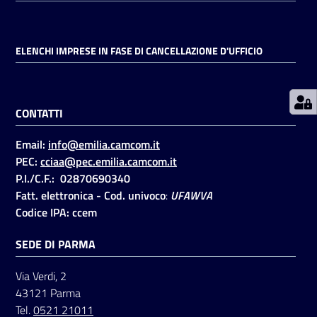
Prenotazioni
ELENCHI IMPRESE IN FASE DI CANCELLAZIONE D'UFFICIO
on line
Pagamenti
CONTATTI
on line
Email:
info@emilia.camcom.it
PEC:
cciaa@pec.emilia.camcom.it
Accedi
P.I./C.F.: 02870690340
Fatt. elettronica - Cod. univoco
:
UFAWVA
Codice IPA: ccem
SEDE DI PARMA
Registrati
Via Verdi, 2
43121 Parma
Tel.
0521 21011