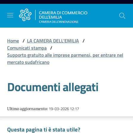
Vai al contenuto
Vai alla navigazione
Vai al footer
Home
/
LA CAMERA DELL'EMILIA
/
Comunicati stampa
/
Supporto gratuito alle imprese parmensi, per entrare nel
La
mercato sudafricano
Camera
dell'Emilia
Documenti allegati
Gestire
l'impresa
19-03-2026 12:17
Ultimo aggiornamento
:
Questa pagina ti è stata utile?
Promuovere