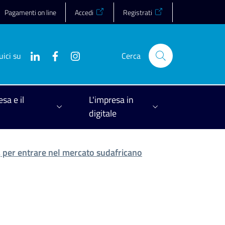
Pagamenti on line
Accedi
Registrati
uici su
Cerca
esa e il
L'impresa in
digitale
 per entrare nel mercato sudafricano