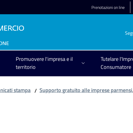
Prenotazioni on line
Seg
Promuovere l'impresa e il
Tutelare l'Impr
territorio
Consumatore
icati stampa
Supporto gratuito alle imprese parmensi,
/