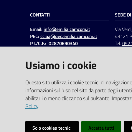
CONTATTI
SEDE D
Email:
info@emilia.camcom.it
Via Verdi
PEC:
cciaa@pec.emilia.camcom.it
43121 
P.I./C.F.: 02870690340
Tel.
052
Fatt. elettronica - Cod.
univoco
:
UFAWVA
Usiamo i cookie
Codice IPA: ccem
SOCIAL
Questo sito utilizza i cookie tecnici di navigazione
informazioni sull'uso del sito da parte degli utenti
Linkedin
Facebook
Instagram
abilitarli o meno cliccando sul pulsante 'Impostazi
Policy
.
Solo cookies tecnici
Accetta tutti