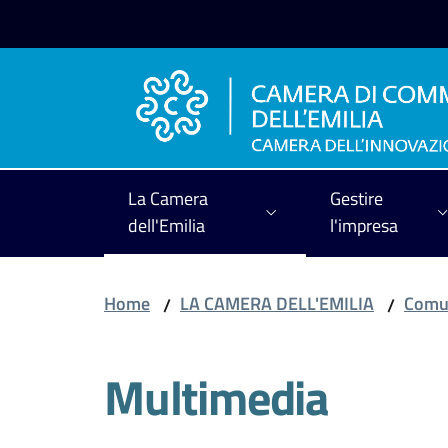
Vai al contenuto
Vai alla navigazione
Vai al footer
La Camera
Gestire
dell'Emilia
l'impresa
Home
LA CAMERA DELL'EMILIA
Comun
/
/
Multimedia