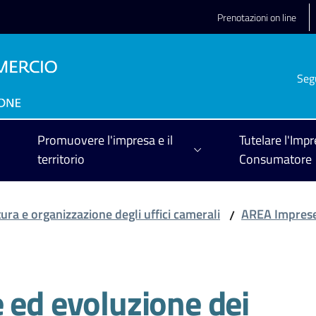
Prenotazioni on line
Seg
Promuovere l'impresa e il
Tutelare l'Impr
territorio
Consumatore
tura e organizzazione degli uffici camerali
AREA Imprese
/
 ed evoluzione dei