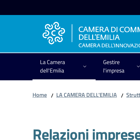
Vai al contenuto
Vai alla navigazione
Vai al footer
La Camera
Gestire
dell'Emilia
l'impresa
Home
LA CAMERA DELL'EMILIA
Strut
/
/
Salta al contenuto
Relazioni imprese