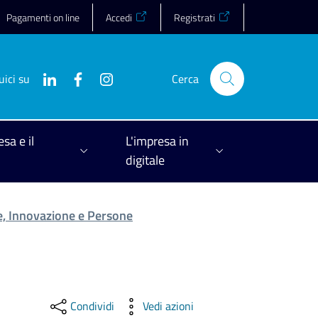
Pagamenti on line
Accedi
Registrati
uici su
Cerca
esa e il
L'impresa in
digitale
, Innovazione e Persone
Condividi
Vedi azioni