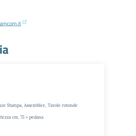
camcom.it
ia
nze Stampa, Assemblee, Tavole rotonde
ltezza cm. 75 + pedana