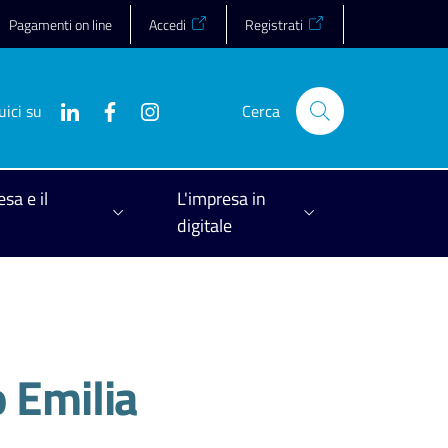
Pagamenti on line
Accedi
Registrati
uici su
Cerca
esa e il
L'impresa in
digitale
o Emilia