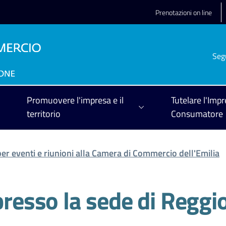
Prenotazioni on line
Seg
Promuovere l'impresa e il
Tutelare l'Impr
territorio
Consumatore
per eventi e riunioni alla Camera di Commercio dell'Emilia
presso la sede di Reggi