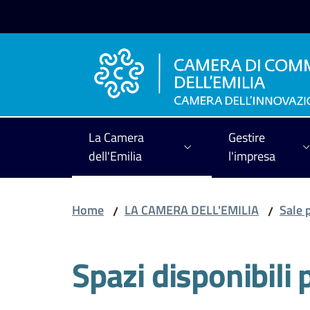
Vai al contenuto
Vai alla navigazione
Vai al footer
La Camera
Gestire
dell'Emilia
l'impresa
Home
LA CAMERA DELL'EMILIA
Sale 
/
/
Spazi disponibili 