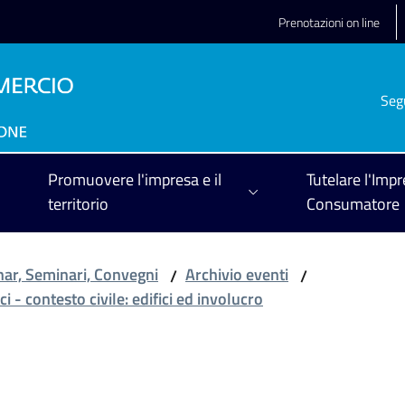
Prenotazioni on line
Seg
Promuovere l'impresa e il
Tutelare l'Impr
territorio
Consumatore
ar, Seminari, Convegni
Archivio eventi
/
/
 - contesto civile: edifici ed involucro