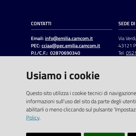
CONTATTI
SEDE D
Email:
info@emilia.camcom.it
Via Verdi
PEC:
cciaa@pec.emilia.camcom.it
43121 
P.I./C.F.: 02870690340
Tel.
052
Fatt. elettronica - Cod.
univoco
:
UFAWVA
Usiamo i cookie
Codice IPA: ccem
SOCIAL
Questo sito utilizza i cookie tecnici di navigazione
informazioni sull'uso del sito da parte degli utenti
Linkedin
Facebook
Instagram
abilitarli o meno cliccando sul pulsante 'Impostazi
Policy
.