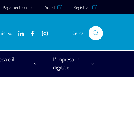
Pagamenti on line
Accedi
Registrati
uici su
Cerca
esa e il
L'impresa in
digitale